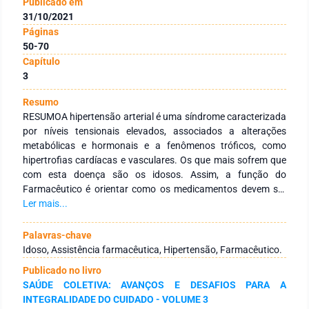
Publicado em
31/10/2021
Páginas
50-70
Capítulo
3
Resumo
RESUMOA hipertensão arterial é uma síndrome caracterizada
por níveis tensionais elevados, associados a alterações
metabólicas e hormonais e a fenômenos tróficos, como
hipertrofias cardíacas e vasculares. Os que mais sofrem que
com esta doença são os idosos. Assim, a função do
Farmacêutico é orientar como os medicamentos devem ser
administrados pelos idosos, já que estes possuem pouco
Ler mais...
esclarecimento e compreensão a respeito das formas de
utilização. O estudo tem como objetivo mostrar a importância
Palavras-chave
da Assistência Farmacêutica e o papel do Farmacêutico junto
Idoso, Assistência farmacêutica, Hipertensão, Farmacêutico.
aos idosos com hipertensão arterial sistêmica. Trata-se de
Publicado no livro
uma pesquisa de caráter bibliográfico, do tipo exploratório
SAÚDE COLETIVA: AVANÇOS E DESAFIOS PARA A
quanto aos seus objetivos e de cunho qualitativo. A
INTEGRALIDADE DO CUIDADO - VOLUME 3
hipertensão arterial é considerada uma doença silenciosa,