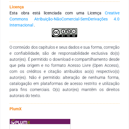
pois na maioria dos casos não apresenta nenhum sintoma,
Licença
no entanto, os altos níveis pressóricos podem causar fadiga,
Esta obra está licenciada com uma Licença
Creative
palpitações, cefaleia e visão turva. É uma doença crônica não
Commons Atribuição-NãoComercial-SemDerivações 4.0
transmissível, causada por múltiplos fatores, o que muitas
Internacional
.
vezes tem como consequência um diagnóstico tardio. Sendo
assim a Assistência Farmacêutica se mostra uma prática
eficiente, garantindo o uso racional e eficácia dos
medicamentos e adesão ao tratamento. A Assistência
O conteúdo dos capítulos e seus dados e sua forma, correção
Farmacêutica vinculada ao novo paradigma de serviços
e confiabilidade, são de responsabilidade exclusiva do(s)
clínicos realizados por Farmacêuticos que são exequíveis e
autor(es). É permitido o download e compartilhamento desde
contribuem para a diminuição da pressão arterial de
que pela origem e no formato Acesso Livre (Open Access),
pacientes hipertensos.
com os créditos e citação atribuídos ao(s) respectivo(s)
autor(es). Não é permitido: alteração de nenhuma forma,
catalogação em plataformas de acesso restrito e utilização
para fins comerciais. O(s) autor(es) mantêm os direitos
autorais do texto.
PlumX