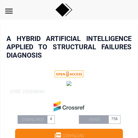
menu
A HYBRID ARTIFICIAL INTELLIGENCE
APPLIED TO STRUCTURAL FAILURES
DIAGNOSIS
CODE: 220308260
4
758
DOWNLOADS
VIEWS
DOWNLOAD