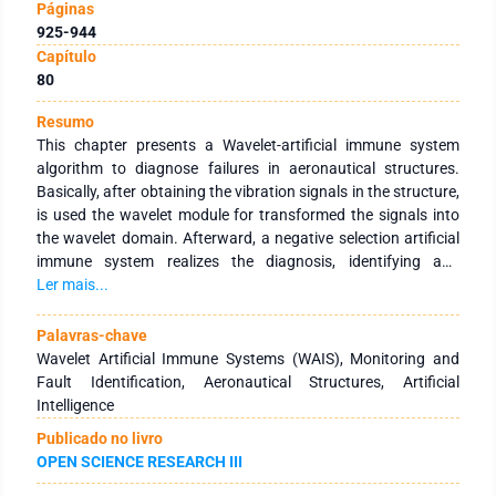
Páginas
925-944
Capítulo
80
Resumo
This chapter presents a Wavelet-artificial immune system
algorithm to diagnose failures in aeronautical structures.
Basically, after obtaining the vibration signals in the structure,
is used the wavelet module for transformed the signals into
the wavelet domain. Afterward, a negative selection artificial
immune system realizes the diagnosis, identifying and
classifying the failures. The main application of this
Ler mais...
methodology is the auxiliary structures inspection process in
order to identify and characterize the flaws, as well as
Palavras-chave
perform the decisions aiming at avoiding accidents or
Wavelet Artificial Immune Systems (WAIS), Monitoring and
disasters. In order to evaluate this methodology, we carried
Fault Identification, Aeronautical Structures, Artificial
out the modeling and simulation of signals from a numerical
Intelligence
model of an aluminum beam, representing an aircraft
Publicado no livro
structure such as a wing. The results demonstrate the
OPEN SCIENCE RESEARCH III
robustness and accuracy methodology.