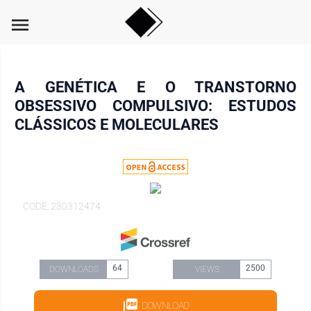
menu
A GENÉTICA E O TRANSTORNO
OBSESSIVO COMPULSIVO: ESTUDOS
CLÁSSICOS E MOLECULARES
CODE: 230312474
64
2500
DOWNLOADS
VIEWS
DOWNLOAD