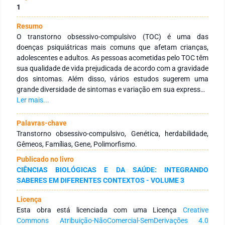
1
Resumo
O transtorno obsessivo-compulsivo (TOC) é uma das
doenças psiquiátricas mais comuns que afetam crianças,
adolescentes e adultos. As pessoas acometidas pelo TOC têm
sua qualidade de vida prejudicada de acordo com a gravidade
dos sintomas. Além disso, vários estudos sugerem uma
grande diversidade de sintomas e variação em sua expressão
entre os indivíduos. Apesar dos avanços na compreensão do
Ler mais...
TOC, sua etiologia ainda é desconhecida. No entanto, estudos
com gêmeos e famílias revelam uma clara associação do TOC
Palavras-chave
com um componente genético, e estudos moleculares
Transtorno obsessivo-compulsivo, Genética, herdabilidade,
confirmam sua grande complexidade genética. Este capítulo
Gêmeos, Famílias, Gene, Polimorfismo.
tem como objetivo apontar os principais estudos moleculares,
Publicado no livro
com gêmeos e famílias realizados com o TOC. Em geral, estes
CIÊNCIAS BIOLÓGICAS E DA SAÚDE: INTEGRANDO
estudos confirmam que o TOC é um transtorno complexo,
SABERES EM DIFERENTES CONTEXTOS - VOLUME 3
resultante da interação entre fatores genéticos e ambientais
de cada indivíduo, mas os principais genes envolvidos na
Licença
suscetibilidade ao transtorno ainda são pouco conhecidos.
Esta obra está licenciada com uma Licença
Creative
Commons Atribuição-NãoComercial-SemDerivações 4.0