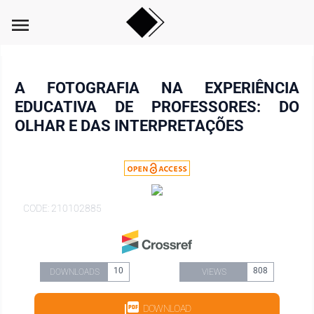
menu
A FOTOGRAFIA NA EXPERIÊNCIA
EDUCATIVA DE PROFESSORES: DO
OLHAR E DAS INTERPRETAÇÕES
CODE: 210102885
10
808
DOWNLOADS
VIEWS
DOWNLOAD