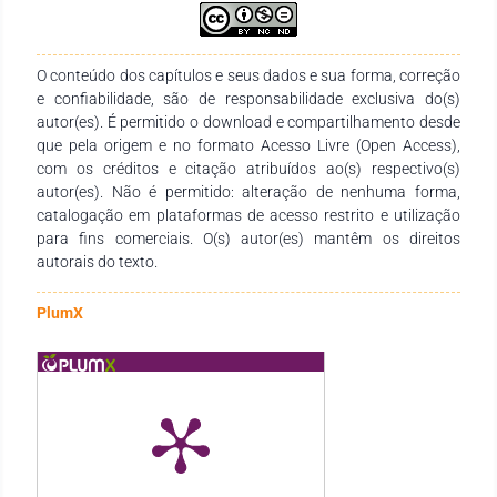
gerar interpretações decorrentes daquilo que afeta o sujeito
receptor da imagem. Ao interpretar o que vê na fotografia
como indícios da prática educativa, o observador aciona sua
experiência educativa e realiza o exercício de pensar sobre o
O conteúdo dos capítulos e seus dados e sua forma, correção
vivido e evidenciado na imagem. Destaca-se que a fotografia
e confiabilidade, são de responsabilidade exclusiva do(s)
não constitui mera representação dos referentes que
autor(es). É permitido o download e compartilhamento desde
evidencia, mas, enreda mundos em relação, de uma
que pela origem e no formato Acesso Livre (Open Access),
perspectiva histórica e estética.
com os créditos e citação atribuídos ao(s) respectivo(s)
autor(es). Não é permitido: alteração de nenhuma forma,
catalogação em plataformas de acesso restrito e utilização
para fins comerciais. O(s) autor(es) mantêm os direitos
autorais do texto.
PlumX