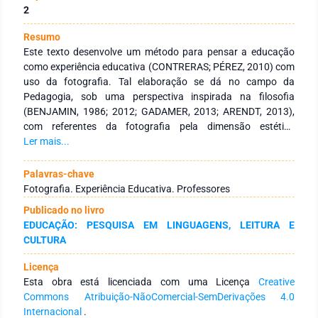
2
Resumo
Este texto desenvolve um método para pensar a educação
como experiência educativa (CONTRERAS; PÉREZ, 2010) com
uso da fotografia. Tal elaboração se dá no campo da
Pedagogia, sob uma perspectiva inspirada na filosofia
(BENJAMIN, 1986; 2012; GADAMER, 2013; ARENDT, 2013),
com referentes da fotografia pela dimensão estética
(BARTHES, 1980; DUBOIS, 1998; VÁZQUEZ, 2005). Tem como
Ler mais...
objetivo discutir o constructo teórico de um método que
utiliza a fotografia para pensar a experiência educativa de
Palavras-chave
professores. Desenvolve a ideia do sujeito que observa a
Fotografia. Experiência Educativa. Professores
imagem como receptor e elemento determinante à sua
Publicado no livro
compreensão, situado temporal e espacialmente no decurso
EDUCAÇÃO: PESQUISA EM LINGUAGENS, LEITURA E
do processo histórico, identifica algo no horizonte do vivido
CULTURA
observado com o que pode estabelecer diálogo. Apresenta a
fotografia como instrumento à análise interpretativa da
Licença
realidade pelo encontro de horizontes, entendida enquanto
Esta obra está licenciada com uma Licença
Creative
objeto da cultura que expressa uma visão sobre a realidade e
Commons Atribuição-NãoComercial-SemDerivações 4.0
se constitui em aparato de observação pela possibilidade de
Internacional
.