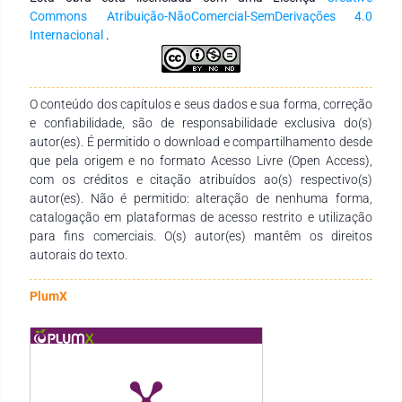
aparelho. A partir das ações formativas desenvolvidas foi
Commons Atribuição-NãoComercial-SemDerivações 4.0
observado que a professora de Matemática apresentou uma
Internacional
.
evolução em relação ao uso e compreensão das
possibilidades do Tablet Educacional, quando comparado à
abordagem inicial. Os resultados evidenciaram que a
utilização do Tablet Educacional, como instrumento de ensino
O conteúdo dos capítulos e seus dados e sua forma, correção
na sala de aula de Matemática, dependerá, em grande parte,
e confiabilidade, são de responsabilidade exclusiva do(s)
das ações formativas desenvolvidas junto aos professores
autor(es). É permitido o download e compartilhamento desde
que irão utilizá-lo, com as devidas orientações e suporte na
que pela origem e no formato Acesso Livre (Open Access),
rotina educacional de cada profissional.
com os créditos e citação atribuídos ao(s) respectivo(s)
autor(es). Não é permitido: alteração de nenhuma forma,
catalogação em plataformas de acesso restrito e utilização
para fins comerciais. O(s) autor(es) mantêm os direitos
autorais do texto.
PlumX