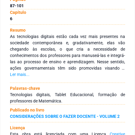
87-101
Capítulo
6
Resumo
As tecnologias digitais estão cada vez mais presentes na
sociedade contemporânea e, gradativamente, elas vão
chegando às escolas, o que cria a necessidade de
conhecimentos dos professores para manuseá-las e integrá-
las ao processo de ensino e aprendizagem. Nesse sentido,
ações governamentais têm sido promovidas visando à
inserção de tais tecnologias nas escolas públicas, um
Ler mais...
exemplo foi a distribuição do Tablet Educacional aos
professores do Ensino Médio. Este estudo, um recorte de um
Palavras-chave
trabalho de conclusão de curso de especialização, tem como
Tecnologias digitais, Tablet Educacional, formação de
objetivo refletir acerca da relevância da formação de uma
professores de Matemática.
professora de Matemática para a utilização do Tablet
Publicado no livro
Educacional em sua prática docente. Baseado na abordagem
CONSIDERAÇÕES SOBRE O FAZER DOCENTE - VOLUME 2
qualitativa, o campo da pesquisa ocorreu partir da
elaboração e do desenvolvimento de ações formativas com o
Licença
intuito de minimizar um cenário identificado de não uso desse
Esta obra está licenciada com uma Licença
Creative