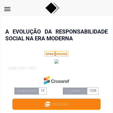
menu
A EVOLUÇÃO DA RESPONSABILIDADE
SOCIAL NA ERA MODERNA
CODE: 230111620
13
1228
DOWNLOADS
VIEWS
DOWNLOAD