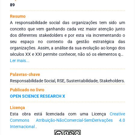
89
Resumo
A responsabilidade social das organizações tem sido um
conceito que vem ganhando cada vez maior atenção junto
dos diferentes stakedolders e por esta via incrementando o
seu espaço no contexto da gestão estratégica das
organizações. Assim, a análise da sua evolução ao longo dos
séculos XX e XXI permite conhecer, não só os elementos que
estiveram na sua génese, como também o seu percurso
Ler mais...
evolutivo. Esta análise permite verificar que a era moderna da
responsabilidade social tem início na década de cinquenta do
Palavras-chave
século passado e que o conceito encontra-se hoje muito
Responsabilidade Social, RSE, Sustentabilidade, Stakeholders.
afastado daquilo que era a sua génese, estando
Publicado no livro
completamente enraizado nas abordagens estratégicas da
OPEN SCIENCE RESEARCH X
gestão das organizações. Em suma, esta análise evolutiva
pretende contribuir para um maior conhecimento acerca
Licença
deste conceito e simultaneamente para a discussão dos seus
Esta obra está licenciada com uma Licença
Creative
elementos caracterizadores.
Commons Atribuição-NãoComercial-SemDerivações 4.0
Internacional
.