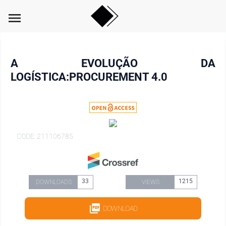
menu
A EVOLUÇÃO DA
LOGÍSTICA:PROCUREMENT 4.0
CODE: 211106785
33
1215
DOWNLOADS
VIEWS
DOWNLOAD