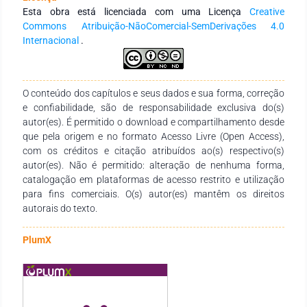
mudanças esperadas pela adoção das novas tecnologias no
Esta obra está licenciada com uma Licença
Creative
“Procurement 4.0”. A pesquisa mostra que o conceito de
Commons Atribuição-NãoComercial-SemDerivações 4.0
“Procurement 4.0” ainda carece de uma compreensão clara e
Internacional
.
não está ainda totalmente estabelecido na prática.
O conteúdo dos capítulos e seus dados e sua forma, correção
e confiabilidade, são de responsabilidade exclusiva do(s)
autor(es). É permitido o download e compartilhamento desde
que pela origem e no formato Acesso Livre (Open Access),
com os créditos e citação atribuídos ao(s) respectivo(s)
autor(es). Não é permitido: alteração de nenhuma forma,
catalogação em plataformas de acesso restrito e utilização
para fins comerciais. O(s) autor(es) mantêm os direitos
autorais do texto.
PlumX