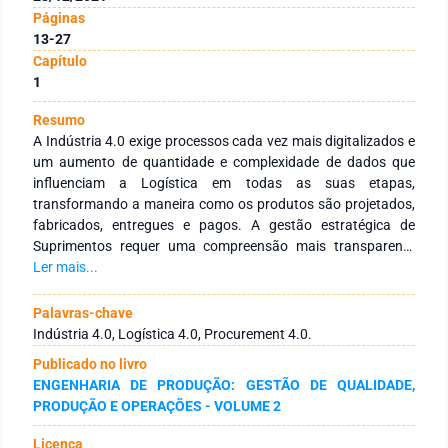
Páginas
13-27
Capítulo
1
Resumo
A Indústria 4.0 exige processos cada vez mais digitalizados e
um aumento de quantidade e complexidade de dados que
influenciam a Logística em todas as suas etapas,
transformando a maneira como os produtos são projetados,
fabricados, entregues e pagos. A gestão estratégica de
Suprimentos requer uma compreensão mais transparente
das tecnologias atualmente disponíveis. Este artigo procura
Ler mais...
discutir as oportunidades da “Logística 4.0” no contexto de
suprimentos, especificamente em “Procurement 4.0“. O
Palavras-chave
objetivo é lançar luz sobre um tema jovem e inexplorado da
Indústria 4.0, Logística 4.0, Procurement 4.0.
Indústria 4.0, o “Procurement 4.0”, seguindo uma abordagem
Publicado no livro
de pesquisa conceitual e exploratória. As principais
ENGENHARIA DE PRODUÇÃO: GESTÃO DE QUALIDADE,
dimensões verificadas na literatura no contexto de processos,
PRODUÇÃO E OPERAÇÕES - VOLUME 2
o planejamento estratégico e o planejamento operacional,
são adotados para organizar os resultados e a discussão das
Licença