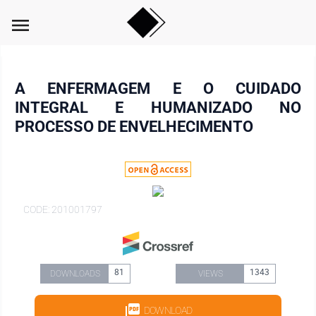
menu
A ENFERMAGEM E O CUIDADO
INTEGRAL E HUMANIZADO NO
PROCESSO DE ENVELHECIMENTO
CODE: 201001797
81
1343
DOWNLOADS
VIEWS
DOWNLOAD