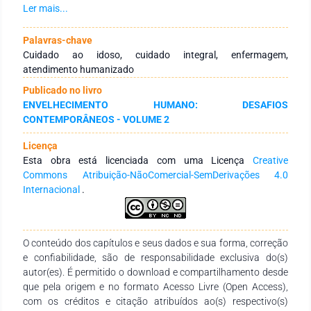
mais qualificação. OBJETIVO: Discorrer sobre o cuidado
Ler mais...
integral e humanizado do enfermeiro no processo de
envelhecimento, analisando a assistência de enfermagem na
Palavras-chave
percepção do idoso, destacando sua importância no
Cuidado ao idoso, cuidado integral, enfermagem,
tratamento humanizado, além de discutir o nível de
atendimento humanizado
conhecimento dos profissionais de enfermagem sobre a
Publicado no livro
importância deste tratamento. MATERIAIS E MÉTODOS: O
ENVELHECIMENTO HUMANO: DESAFIOS
estudo é uma revisão sistemática da literatura, pois utilizou
CONTEMPORÂNEOS - VOLUME 2
como fonte de dados literaturas já publicadas sobre o tema.
Os dados foram coletados, organizados, analisados e
Licença
interpretados a fim de publicar seu resultado final.
Esta obra está licenciada com uma Licença
Creative
RESULTADOS E DISCUSSÃO: Os trabalhos utilizados foram
Commons Atribuição-NãoComercial-SemDerivações 4.0
publicados entre os anos de 2007 a 2019, totalizando 27
Internacional
.
artigos, sendo que aproximadamente 48,15 % (13 artigos)
foram publicados nos últimos 5 anos. Foram destacados em
uma tabela (tabela 1), 7 artigos que apresentaram os
principais achados sobre o cuidado integral e humanizado do
O conteúdo dos capítulos e seus dados e sua forma, correção
enfermeiro no processo de envelhecimento, organizados por
e confiabilidade, são de responsabilidade exclusiva do(s)
data de publicação. CONSIDERAÇÕES FINAIS: Conclui-se que,
autor(es). É permitido o download e compartilhamento desde
a assistência e o cuidado integral e humanizado estão ligados
que pela origem e no formato Acesso Livre (Open Access),
aos profissionais de enfermagem, que tem grande destaque
com os créditos e citação atribuídos ao(s) respectivo(s)