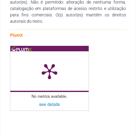
na aproximação direta com o paciente, porém ainda é
autor(es). Não é permitido: alteração de nenhuma forma,
necessária uma capacitação profissional acerca da Política
catalogação em plataformas de acesso restrito e utilização
Nacional de Atenção a Saúde do Idoso, para que haja uma
para fins comerciais. O(s) autor(es) mantêm os direitos
assistência de qualidade.
autorais do texto.
PlumX
No metrics available.
see details