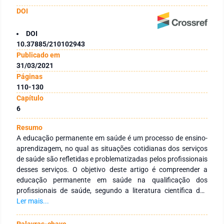
DOI
DOI
10.37885/210102943
Publicado em
31/03/2021
Páginas
110-130
Capítulo
6
Resumo
A educação permanente em saúde é um processo de ensino-
aprendizagem, no qual as situações cotidianas dos serviços
de saúde são refletidas e problematizadas pelos profissionais
desses serviços. O objetivo deste artigo é compreender a
educação permanente em saúde na qualificação dos
profissionais de saúde, segundo a literatura científica dos
últimos cinco anos. Como fonte de pesquisa foram utilizadas
Ler mais...
as bases de dados LILACS, MEDLINE e SCOPUS, obtendo 18
estudos como amostra final. A partir da análise temática,
Palavras-chave