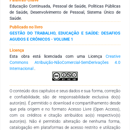
evidenciaram-se três categorias: i) apoio matricial como
Educação Continuada, Pessoal de Saúde, Políticas Públicas
dispositivo para a educação permanente em saúde; ii)
de Saúde, Desenvolvimento de Pessoal, Sistema Único de
concepções de educação permanente em saúde vinculada à
Saúde.
educação continuada e iii) integração ensino-serviço
Publicado no livro
promovendo a educação permanente em saúde. Assim, o
GESTÃO DO TRABALHO, EDUCAÇÃO E SAÚDE: DESAFIOS
apoio matricial emergiu como uma ferramenta eficiente para
AGUDOS E CRÔNICOS - VOLUME 1
a educação permanente em saúde, por trabalhar com os
problemas rotineiros dos serviços. Ainda existe um
Licença
desconhecimento de profissionais da gestão e da assistência,
Esta obra está licenciada com uma Licença
Creative
sobre quais são ações que caracterizam a educação
Commons Atribuição-NãoComercial-SemDerivações 4.0
permanente em saúde. As instituições de ensino
Internacional
.
demonstraram ter um papel essencial nas ações de educação
permanente em saúde, por estarem inseridas em diferentes
contextos de educação e trabalho.
O conteúdo dos capítulos e seus dados e sua forma, correção
e confiabilidade, são de responsabilidade exclusiva do(s)
autor(es). É permitido o download e compartilhamento desde
que pela origem e no formato Acesso Livre (Open Access),
com os créditos e citação atribuídos ao(s) respectivo(s)
autor(es). Não é permitido: alteração de nenhuma forma,
catalogação em plataformas de acesso restrito e utilização