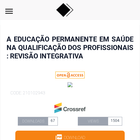
menu
A EDUCAÇÃO PERMANENTE EM SAÚDE
NA QUALIFICAÇÃO DOS PROFISSIONAIS
: REVISÃO INTEGRATIVA
CODE: 210102943
67
1504
DOWNLOADS
VIEWS
DOWNLOAD