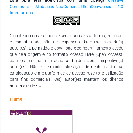
Esta obra está licenciada com uma Licença
Creative
que embasa as questões educacionais alinhadas com a
Commons Atribuição-NãoComercial-SemDerivações 4.0
educação permanente na saúde, foi possível analisar os
Internacional
.
dados relativos aos processos de qualificação e verificar
como a instituição se adaptou em relação às suas práticas
educativas frente à pandemia da Covid-19, fortalecendo, a
partir dela, o uso de ferramentas da tecnologia da informação
O conteúdo dos capítulos e seus dados e sua forma, correção
e comunicação (TICs) para a educação a distância (EAD).
e confiabilidade, são de responsabilidade exclusiva do(s)
Mesmo decretado o fim da pandemia da Covid-19,
autor(es). É permitido o download e compartilhamento desde
permanecem as estratégias adotadas neste período e que
que pela origem e no formato Acesso Livre (Open Access),
obtiveram êxito, consolidando a Educação a Distância como
com os créditos e citação atribuídos ao(s) respectivo(s)
uma estratégia educacional eficiente e de qualidade.
autor(es). Não é permitido: alteração de nenhuma forma,
catalogação em plataformas de acesso restrito e utilização
para fins comerciais. O(s) autor(es) mantêm os direitos
autorais do texto.
PlumX