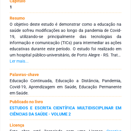
Capítulo
1
Resumo
O objetivo deste estudo é demonstrar como a educação na
saúde sofreu modificações ao longo da pandemia de Covid-
19, utilizando-se principalmente das tecnologias da
informação e comunicação (TICs) para intermediar as ações
educativas durante este período. O estudo foi realizado em
um hospital público-universitário, de Porto Alegre - RS. Trata-
se de uma pesquisa quantitativa descritiva, que traz dados de
Ler mais...
cunho documental acerca da realidade vivenciada a partir da
pandemia. Para a análise das ações educativas, foram
Palavras-chave
utilizados os relatórios do sistema informatizado,
Educação Continuada, Educação a Distância, Pandemia,
identificando as capacitações realizadas antes e durante a
Covid-19, Aprendizagem em Saúde, Educação Permanente
pandemia da Covid-19, quanto a sua modalidade. A partir de
em Saúde.
2020, verificou-se um aumento significativo das capacitações
Publicado no livro
realizadas através das duas principais ferramentas utilizadas
ESTUDOS E ESCRITA CIENTÍFICA MULTIDISCIPLINAR EM
na instituição, Moodle e Google Meeting, prevalecendo sobre
CIÊNCIAS DA SAÚDE - VOLUME 2
as capacitações realizadas presencialmente, passando da
média de 59% do total de participações para uma média de
Licença
77% das participações. Em diálogo com o referencial teórico