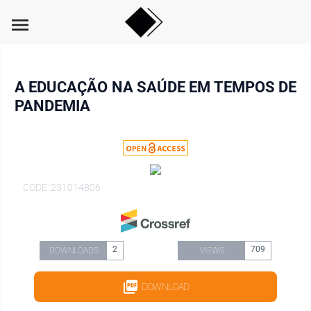
menu
A EDUCAÇÃO NA SAÚDE EM TEMPOS DE
PANDEMIA
CODE: 231014806
2
709
DOWNLOADS
VIEWS
DOWNLOAD