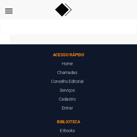
menu
ACESSO RÁPIDO
Home
Chamadas
Conselho Editorial
Serviços
Cadastro
Entrar
BIBLIOTECA
E-Books