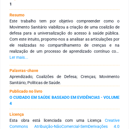
1
Resumo
Este trabalho tem por objetivo compreender como o
Movimento Sanitário viabilizou a criação de uma coalizão de
defesa para a universalização do acesso à saúde pública.
Com este intuito, propomo-nos a analisar as articulações por
ele realizadas no compartilhamento de crenças e na
realização de um processo de aprendizado contínuo com
diferentes atores, em torno da questão da saúde. O processo
Ler mais...
de aprendizagem política viabilizou a ampliação do número
de conexões com variados atores em um processo de intensa
Palavras-chave
negociação de recursos. Ao longo dessas negociações, o
Aprendizado; Coalizões de Defesa; Crenças; Movimento
Movimento Sanitário foi elaborando alternativas para a
Sanitário; Políticas de Saúde.
formulação de uma nova política pública de saúde. Mesmo
Publicado no livro
diante da permanência do regime autoritário e das
O CUIDADO EM SAÚDE BASEADO EM EVIDÊNCIAS - VOLUME
características perversas que constituíam o sistema de
4
saúde; o Movimento Sanitário se articulou e possibilitou a
abertura de uma janela de oportunidade para a criação de um
Licença
sistema de acesso universal à saúde. Somente a partir da
Esta obra está licenciada com uma Licença
Creative
Constituição de 1988 é que a saúde foi reconhecida como um
Commons Atribuição-NãoComercial-SemDerivações 4.0