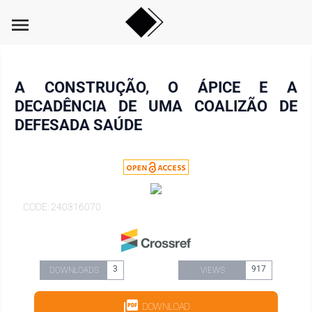
menu
A CONSTRUÇÃO, O ÁPICE E A
DECADÊNCIA DE UMA COALIZÃO DE
DEFESADA SAÚDE
CODE: 240316070
3
917
DOWNLOADS
VIEWS
DOWNLOAD