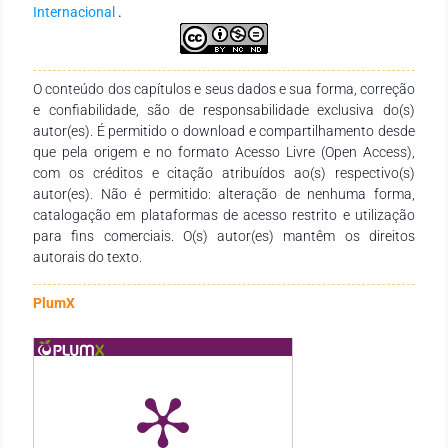
direito social, ficando a cargo do Estado assegurar o amplo
Internacional
.
acesso a todos os brasileiros. Até então o Sistema Nacional
de Saúde se caracterizava por ser insuficiente no
atendimento da população, mal distribuído, com atuação
descoordenada, ineficiente quanto à utilização dos recursos,
O conteúdo dos capítulos e seus dados e sua forma, correção
autoritário, fortemente centralizado, corrupto e injusto. Tal
e confiabilidade, são de responsabilidade exclusiva do(s)
alcance se configurou numa das maiores conquistas do
autor(es). É permitido o download e compartilhamento desde
Movimento Sanitário. Assim, tal arcabouço teórico vai nos
que pela origem e no formato Acesso Livre (Open Access),
possibilitar a compreensão da capacidade que o Movimento
com os créditos e citação atribuídos ao(s) respectivo(s)
Sanitário teve na construção de uma coalizão de atores que
autor(es). Não é permitido: alteração de nenhuma forma,
compartilhavam um sistema de crenças sobre a necessidade
catalogação em plataformas de acesso restrito e utilização
de democratizar o acesso à saúde.
para fins comerciais. O(s) autor(es) mantêm os direitos
autorais do texto.
PlumX