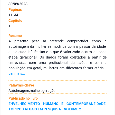
30/09/2023
Páginas
11-34
Capítulo
1
Resumo
A presente pesquisa pretende compreender como a
autoimagem da mulher se modifica com o passar da idade,
quais suas influências e o que é valorizado dentro de cada
etapa geracional. Os dados foram coletados a partir de
entrevistas com uma profissional da saúde e com a
população em geral, mulheres em diferentes faixas etárias.
Conclui-se que a referência de autoimagem, qualidades e
Ler mais...
defeitos estão sujeitas a mudanças através da idade, uma
vez que mulheres mais jovens priorizam a aparência do corpo
Palavras-chave
e as de idade mais avançada sua funcionalidade.
Autoimagem;mulher; geração.
Publicado no livro
ENVELHECIMENTO HUMANO E CONTEMPORANEIDADE:
TÓPICOS ATUAIS EM PESQUISA - VOLUME 2