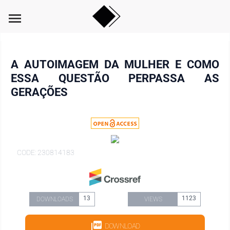
menu
A AUTOIMAGEM DA MULHER E COMO
ESSA QUESTÃO PERPASSA AS
GERAÇÕES
CODE: 230814183
13
1123
DOWNLOADS
VIEWS
DOWNLOAD