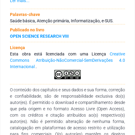
Resultados: Com o advento da tecnologia e surgimento do e-
Ler mais...
SUS como forma de digitalização de cadastro, nota-se uma
melhoria no que tange ao atendimento do paciente.
Palavras-chave
Entretanto, fica claro que ainda há muitos processos que
Saúde básica, Atenção primária, Informatização, e-SUS.
urgem melhorias, bem como a capacitação profissional para
Publicado no livro
o uso das ferramentas e melhor redirecionamento financeiro
OPEN SCIENCE RESEARCH VIII
por parte do setor público. Conclusão: A aplicabilidade do e-
SUS na atenção básica é benéfica em relação ao não uso,
Licença
entretanto é necessário uma maior adesão por parte da rede
Esta obra está licenciada com uma Licença
Creative
compositora das Unidades Básicas de Saúde. Ademais, é
Commons Atribuição-NãoComercial-SemDerivações 4.0
preciso maior validação por parte política do setor público.
Internacional
.
O conteúdo dos capítulos e seus dados e sua forma, correção
e confiabilidade, são de responsabilidade exclusiva do(s)
autor(es). É permitido o download e compartilhamento desde
que pela origem e no formato Acesso Livre (Open Access),
com os créditos e citação atribuídos ao(s) respectivo(s)
autor(es). Não é permitido: alteração de nenhuma forma,
catalogação em plataformas de acesso restrito e utilização
para fins comerciais. O(s) autor(es) mantêm os direitos