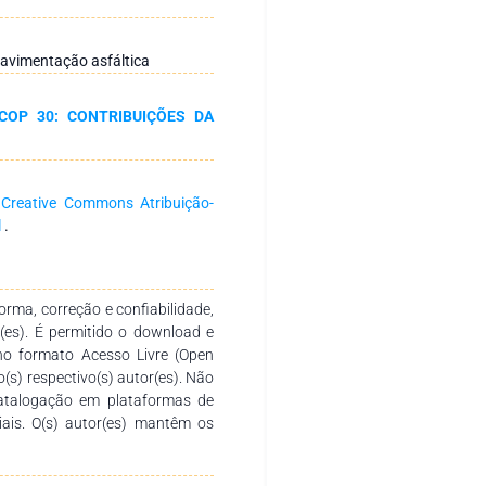
ais usados em cada método,
 a otimização dos gastos. Foi
s asfálticas reutilizadas, reduz
Pavimentação asfáltica
a qualidade do pavimento. Para
aços de materiais do CBUQ e do
COP 30: CONTRIBUIÇÕES DA
ém disso, o gerenciamento das
istro Diário de Obras (RDO),
da das aplicações e custos. A
 uma alternativa viável tanto
a
Creative Commons Atribuição-
ovando que é possível unir
l
.
or de pavimentação.
rma, correção e confiabilidade,
r(es). É permitido o download e
no formato Acesso Livre (Open
o(s) respectivo(s) autor(es). Não
catalogação em plataformas de
ciais. O(s) autor(es) mantêm os