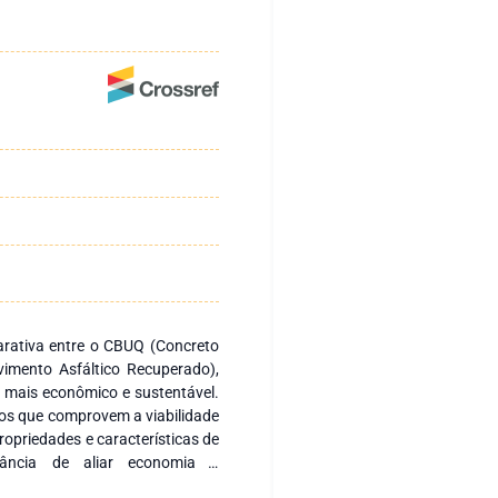
arativa entre o CBUQ (Concreto
imento Asfáltico Recuperado),
é mais econômico e sustentável.
eiros que comprovem a viabilidade
opriedades e características de
ância de aliar economia e
setor de pavimentação. A análise