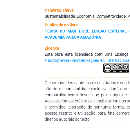
foi baseada nas composições de materi
permitindo avaliar os custos associados e
Palavras-chave
constatado que o uso do RAP, por incluir camada
Sustentabilidade; Economia; Competitividade; 
custos, preserva recursos naturais e mantém 
Publicado no livro
garantir a abrangência dos resultados, os tr
TERRA DO MAR DOCE EDIÇÃO ESPECIAL 
RAP foram extraídos de diferentes obras. Al
ACADEMIA PARA A AMAZÔNIA
atividades foi realizado por meio do Reg
possibilitando controle e análise detalha
Licença
conclusão aponta que o asfalto reciclado é
Esta obra está licenciada com uma Licenç
econômica quanto ambientalmente, compr
NãoComercial-SemDerivações 4.0 Internaciona
sustentabilidade e eficiência financeira no set
O conteúdo dos capítulos e seus dados e sua fo
são de responsabilidade exclusiva do(s) auto
compartilhamento desde que pela origem e 
Access), com os créditos e citação atribuídos a
é permitido: alteração de nenhuma forma, 
acesso restrito e utilização para fins comer
direitos autorais do texto.