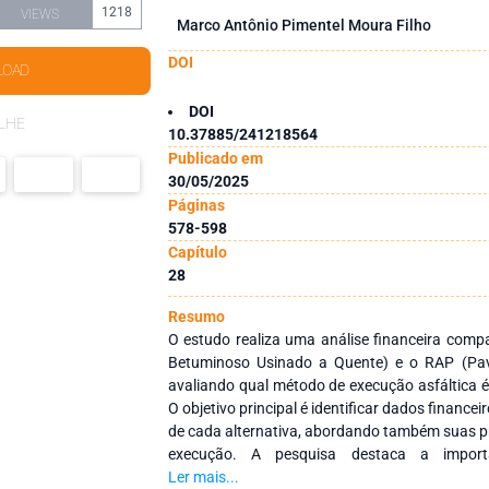
1218
VIEWS
Marco Antônio Pimentel Moura Filho
DOI
LOAD
DOI
LHE
10.37885/241218564
Publicado em
30/05/2025
Páginas
578-598
Capítulo
28
Resumo
O estudo realiza uma análise financeira comp
Betuminoso Usinado a Quente) e o RAP (Pav
avaliando qual método de execução asfáltica 
O objetivo principal é identificar dados financ
de cada alternativa, abordando também suas pr
execução. A pesquisa destaca a import
sustentabilidade, um diferencial relevante no 
Ler mais...