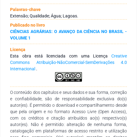
projeto foi executado através de um programa de extensão,
que foi dividido em quatro etapas que envolveram as análises
Palavras-chave
das águas, preparo de material didático sobre o tema meio
Extensão; Qualidade; Água; Lagoas.
ambiente, em especial a água e intervenção em salas de aula
Publicado no livro
e nas comunidades atendidas. As atividades foram
CIÊNCIAS AGRÁRIAS: O AVANÇO DA CIÊNCIA NO BRASIL -
executadas em duas escolas publicas da cidade. Realizaram-
VOLUME 1
se análises físicas e químicas determinando-se pH,
condutividade, turbidez, concentração de cloreto (Cℓ-), de
Licença
cálcio(Ca2+), de magnésio (Mg2+), de sódio(Na+) e potássio
Esta obra está licenciada com uma Licença
Creative
(K+): Os resultados das análises físico químicas
Commons Atribuição-NãoComercial-SemDerivações 4.0
demonstraram que as lagoas Paulino e Mucuri apresentaram
Internacional
.
maior índice de sódio e condutividade e, como estão
localizadas na área central de Sete Lagoas, podem ter sido
influenciadas por ações antrópicas. Além destas, a lagoa
Brejão apresentou elevados valores de potássio, que podem
O conteúdo dos capítulos e seus dados e sua forma, correção
estar relacionados com a atividade agrícola desenvolvida em
e confiabilidade, são de responsabilidade exclusiva do(s)
seu entorno. No contexto da extensão universitária os
autor(es). É permitido o download e compartilhamento desde
resultados das análises foram usados nas intervenções
que pela origem e no formato Acesso Livre (Open Access),
realizadas nas escolas, buscando a integração do tema meio
com os créditos e citação atribuídos ao(s) respectivo(s)
ambiente, com os demais conteúdos trabalhados em sala de
autor(es). Não é permitido: alteração de nenhuma forma,
aula, através de cartilha “Água, fonte inesgotável de
catalogação em plataformas de acesso restrito e utilização
informações. Uma abordagem para o ensino fundamental”.