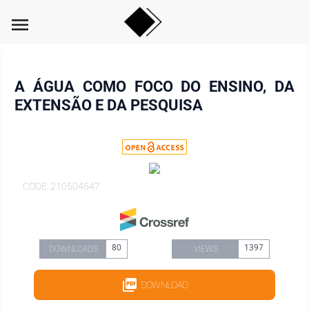
menu
A ÁGUA COMO FOCO DO ENSINO, DA
EXTENSÃO E DA PESQUISA
CODE: 210504547
80
1397
DOWNLOADS
VIEWS
DOWNLOAD