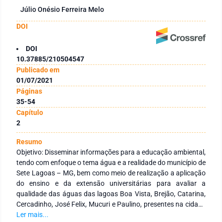
Júlio Onésio Ferreira Melo
DOI
DOI
10.37885/210504547
Publicado em
01/07/2021
Páginas
35-54
Capítulo
2
Resumo
Objetivo: Disseminar informações para a educação ambiental,
tendo com enfoque o tema água e a realidade do município de
Sete Lagoas – MG, bem como meio de realização a aplicação
do ensino e da extensão universitárias para avaliar a
qualidade das águas das lagoas Boa Vista, Brejão, Catarina,
Cercadinho, José Felix, Mucuri e Paulino, presentes na cidade
de Sete Lagos - MG ao longo de doze meses. Métodos: O
Ler mais...