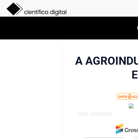
A AGROIND
CODE: 220308269