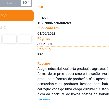
1094
VIEWS
DOI
LOAD
DOI
10.37885/220308269
LHE
Publicado em
01/05/2022
Páginas
3005-3019
Capítulo
220
Resumo
A agroindustrialização da produção agropecuári
forma de empreendedorismo e inovação. Por m
produtos e formas de produção são apresen
demandante de produtos frescos, com baix
carregue consigo uma carga cultural e histór
além da abertura de novos postos de trabal
capítulo é o de abordar as oportunidades de 
Ler mais...
campo através das agroindústrias familiares e 