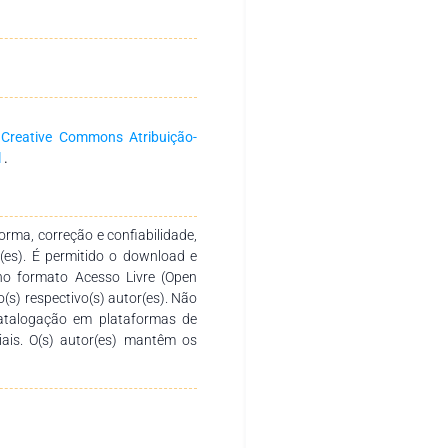
Programa de Verticalização da
ia, denominado de PROVE-RO. O
agroindustrialização do estado
ico com vistas a estimular a
a economia local e a criação e
samento Agroindustrial - UFPA,
rocessamento registradas, com
a
Creative Commons Atribuição-
to de leite e derivados, polpas
l
.
 ações do Estados também são
as chamadas cadeias curtas de
rma, correção e confiabilidade,
r(es). É permitido o download e
no formato Acesso Livre (Open
o(s) respectivo(s) autor(es). Não
catalogação em plataformas de
ciais. O(s) autor(es) mantêm os