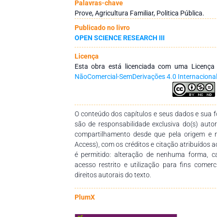
atividade e, por fim, apresentar o caso do 
Palavras-chave
Produção Agropecuária do Estado de Rondôn
Prove, Agricultura Familiar, Politica Pública.
estudo demonstrou que o programa de apoio a 
Publicado no livro
de Rondônia, apresentado com foco econôm
OPEN SCIENCE RESEARCH III
geração de emprego e renda, o aquecimento d
instalação de Unidades Familiares de Proces
Licença
possuía em 2018 cerca de 480 unidades de p
Esta obra está licenciada com uma Licenç
destaque para as agroindústrias de processamen
NãoComercial-SemDerivações 4.0 Internaciona
de frutas e de derivados da mandioca. As
destinadas ao auxílio na comercialização, n
abastecimento.
O conteúdo dos capítulos e seus dados e sua fo
são de responsabilidade exclusiva do(s) auto
compartilhamento desde que pela origem e 
Access), com os créditos e citação atribuídos a
é permitido: alteração de nenhuma forma, 
acesso restrito e utilização para fins comer
direitos autorais do texto.
PlumX