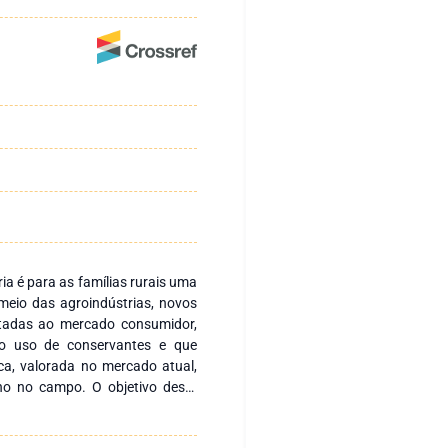
a é para as famílias rurais uma
eio das agroindústrias, novos
tadas ao mercado consumidor,
o uso de conservantes e que
ica, valorada no mercado atual,
ho no campo. O objetivo deste
empreendedorismo e inovação no
as políticas públicas de apoio à