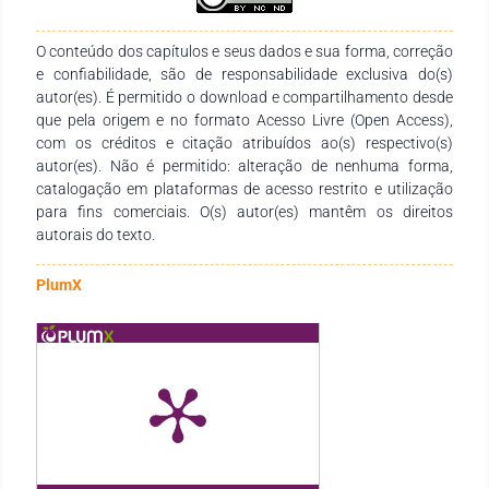
dos tempos atribuído às suas realizações, ditas artísticas. Só
assim se constrói uma história, só assim se construiu uma
história da arte.
O conteúdo dos capítulos e seus dados e sua forma, correção
e confiabilidade, são de responsabilidade exclusiva do(s)
autor(es). É permitido o download e compartilhamento desde
que pela origem e no formato Acesso Livre (Open Access),
com os créditos e citação atribuídos ao(s) respectivo(s)
autor(es). Não é permitido: alteração de nenhuma forma,
catalogação em plataformas de acesso restrito e utilização
para fins comerciais. O(s) autor(es) mantêm os direitos
autorais do texto.
PlumX