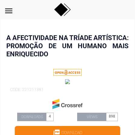
menu
A AFECTIVIDADE NA TRÍADE ARTÍSTICA:
PROMOÇÃO DE UM HUMANO MAIS
ENRIQUECIDO
CODE: 221211381
4
898
DOWNLOADS
VIEWS
DOWNLOAD