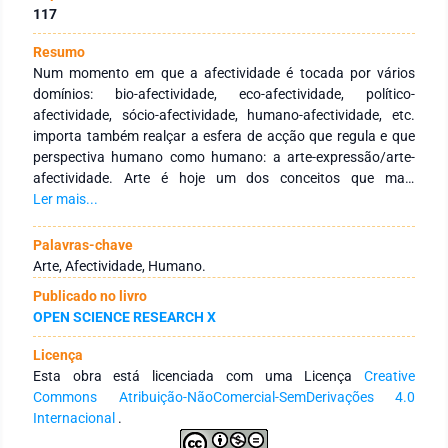
117
Resumo
Num momento em que a afectividade é tocada por vários
domínios: bio-afectividade, eco-afectividade, político-
afectividade, sócio-afectividade, humano-afectividade, etc.
importa também realçar a esfera de acção que regula e que
perspectiva humano como humano: a arte-expressão/arte-
afectividade. Arte é hoje um dos conceitos que mais
discussão tem levantado. Se atentarmos no que ela foi e no
Ler mais...
que actualmente é percebemos porque tanta dissensão tem
criado em seu redor. As tradições académicas foram
Palavras-chave
abandonadas e deram lugar a uma nova dimensão, que está
Arte, Afectividade, Humano.
a constituir uma nova memória histórica, profusamente mais
Publicado no livro
diversificada. Obviamente que as questões em torno da arte
OPEN SCIENCE RESEARCH X
não são exclusivas da actualidade, muito pelo contrário têm
origens mais longínquas, talvez possamos dizer, que elas têm
Licença
acompanhado a própria arte, na sua maior ou menor
Esta obra está licenciada com uma Licença
Creative
eloquência. Também de igual modo sem grande erro
Commons Atribuição-NãoComercial-SemDerivações 4.0
podemos afirmar, que ela existe graças ao humano. Não ao
Internacional
.
humano em si, mas sim à valoração que este tem ao longo