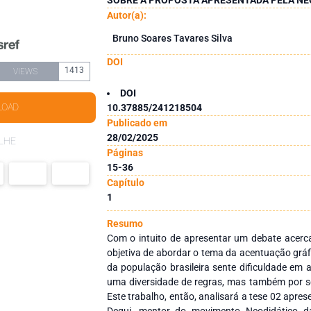
Autor(a):
Bruno Soares Tavares Silva
DOI
1413
VIEWS
DOI
LOAD
10.37885/241218504
Publicado em
28/02/2025
LHE
Páginas
15-36
Capítulo
1
Resumo
Com o intuito de apresentar um debate acerc
objetiva de abordar o tema da acentuação gráf
da população brasileira sente dificuldade em 
uma diversidade de regras, mas também por se
Este trabalho, então, analisará a tese 02 apre
Dequi, mentor do movimento Neodidático da