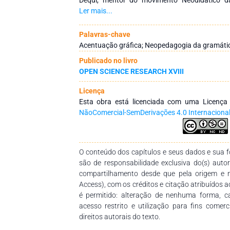
Neopedagogia da Gramática – 18 teses surpre
Ler mais...
conceitos apresentados pelos professores Ce
Nova gramática do Português Contemporâ
Palavras-chave
professor Fernando Pestana, em A Gramática 
Acentuação gráfica; Neopedagogia da gramátic
a matéria acentuação gráfica possui mais de
Publicado no livro
grau de complexidade e outras com grande
OPEN SCIENCE RESEARCH XVIII
necessário ponderar se o conhecimento ap
abrange todos os casos apresentados pelos g
Licença
fato facilita no aprendizado do tema.
Esta obra está licenciada com uma Licenç
NãoComercial-SemDerivações 4.0 Internaciona
O conteúdo dos capítulos e seus dados e sua fo
são de responsabilidade exclusiva do(s) auto
compartilhamento desde que pela origem e 
Access), com os créditos e citação atribuídos a
é permitido: alteração de nenhuma forma, 
acesso restrito e utilização para fins comer
direitos autorais do texto.