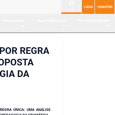
LOGIN
CADASTRO
PT-BR
Para Autores
Para Professores
Para Universidades
 POR REGRA
ROPOSTA
GIA DA
REGRA ÚNICA: UMA ANÁLISE
OPEDAGOGIA DA GRAMÁTICA