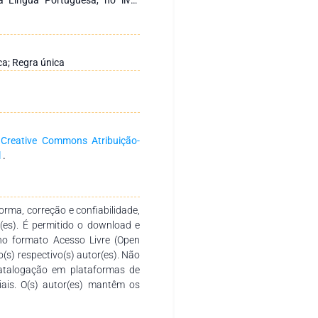
endentes, e confrontará com os
lso Cunha e Lindley Cintra, na
neo, e os apresentados pelo
para Concursos Públicos. Como
a; Regra única
 10 regras, algumas com algum
 número de exceções, faz-se
resentado pela Neogramática
ramáticos tradicionais e se de
a
Creative Commons Atribuição-
l
.
rma, correção e confiabilidade,
r(es). É permitido o download e
no formato Acesso Livre (Open
o(s) respectivo(s) autor(es). Não
catalogação em plataformas de
ciais. O(s) autor(es) mantêm os