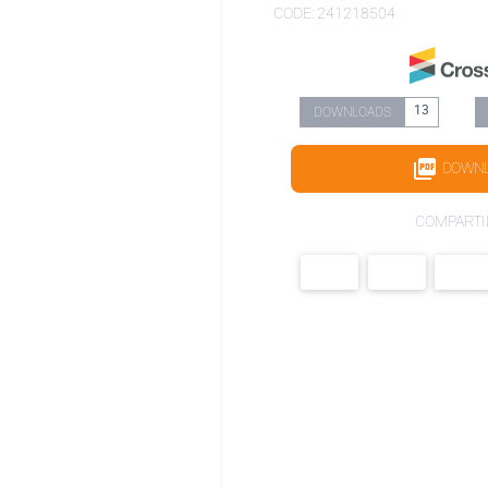
CODE: 241218504
13
DOWNLOADS
DOWN
COMPARTI