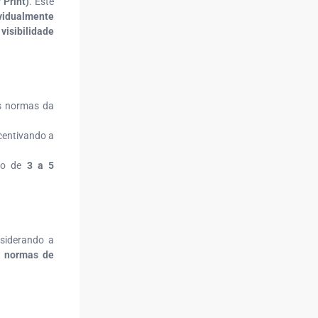
 Print)
. Este
ividualmente
a
visibilidade
s normas da
centivando a
do de
3 a 5
nsiderando a
às normas de