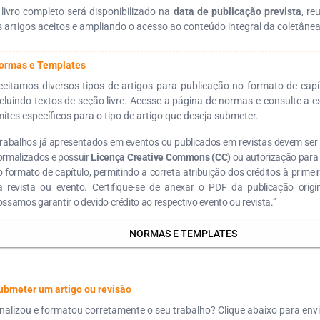
 livro completo será disponibilizado na
data de publicação prevista
, re
s artigos aceitos e ampliando o acesso ao conteúdo integral da coletânea
ormas e Templates
ceitamos diversos tipos de artigos para publicação no formato de capítu
ncluindo textos de seção livre. Acesse a página de normas e consulte a e
imites específicos para o tipo de artigo que deseja submeter.
Trabalhos já apresentados em eventos ou publicados em revistas devem se
ormalizados e possuir
Licença Creative Commons (CC)
ou autorização para
 formato de capítulo, permitindo a correta atribuição dos créditos à primei
a revista ou evento. Certifique-se de anexar o PDF da publicação origi
ssamos garantir o devido crédito ao respectivo evento ou revista.”
NORMAS E TEMPLATES
ubmeter um artigo ou revisão
inalizou e formatou corretamente o seu trabalho? Clique abaixo para envi