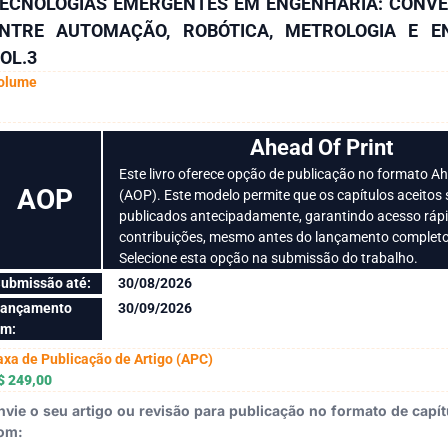
ECNOLOGIAS EMERGENTES EM ENGENHARIA: CONV
NTRE AUTOMAÇÃO, ROBÓTICA, METROLOGIA E EN
OL.3
olume
Ahead Of Print
Este livro oferece opção de publicação no formato Ah
AOP
(AOP). Este modelo permite que os capítulos aceitos
publicados antecipadamente, garantindo acesso ráp
contribuições, mesmo antes do lançamento completo
Selecione esta opção na submissão do trabalho.
ubmissão até:
30/08/2026
ançamento
30/09/2026
m:
axa de Publicação de Artigo (APC)
$ 249,00
nvie o seu artigo ou revisão para publicação no formato de capítu
om: