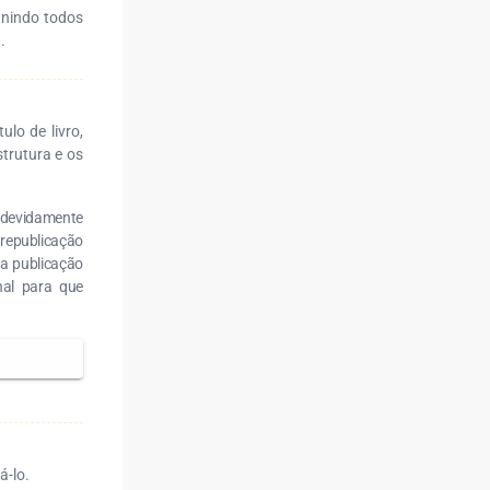
unindo todos
.
lo de livro,
strutura e os
r devidamente
 republicação
ra publicação
nal para que
á-lo.