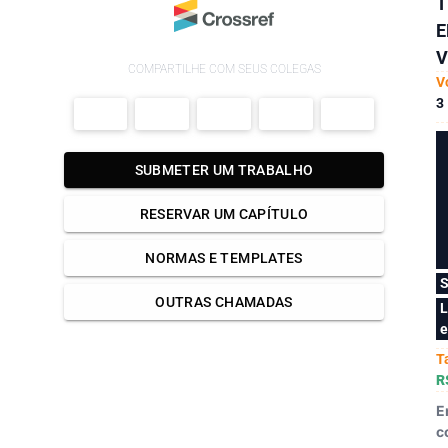
T
E
V
COMPARTILHE COM SEUS COLEGAS
V
3
SUBMETER UM TRABALHO
RESERVAR UM CAPÍTULO
NORMAS E TEMPLATES
S
OUTRAS CHAMADAS
L
e
T
R
E
c