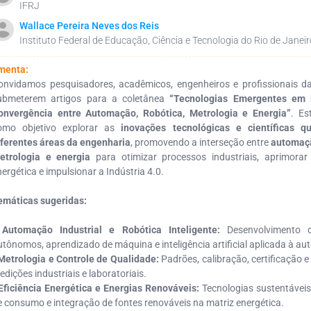
IFRJ
Wallace Pereira Neves dos Reis
Instituto Federal de Educação, Ciência e Tecnologia do Rio de Janeir
menta:
onvidamos pesquisadores, acadêmicos, engenheiros e profissionais da
ubmeterem artigos para a coletânea
“Tecnologias Emergentes em 
onvergência entre Automação, Robótica, Metrologia e Energia”
. Es
omo objetivo explorar as
inovações tecnológicas e científicas q
iferentes áreas da engenharia
, promovendo a interseção entre
automaçã
etrologia e energia
para otimizar processos industriais, aprimorar 
nergética e impulsionar a Indústria 4.0.
emáticas sugeridas:
•
Automação Industrial e Robótica Inteligente:
Desenvolvimento d
utônomos, aprendizado de máquina e inteligência artificial aplicada à a
Metrologia e Controle de Qualidade:
Padrões, calibração, certificação 
edições industriais e laboratoriais.
Eficiência Energética e Energias Renováveis:
Tecnologias sustentáveis
e consumo e integração de fontes renováveis na matriz energética.