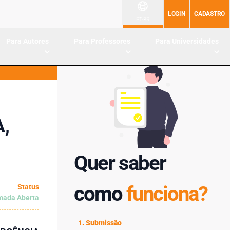
LOGIN
CADASTRO
PT-BR
Para Autores
Para Professores
Para Universidades
,
Quer saber
como
funciona?
Status
ada Aberta
1. Submissão