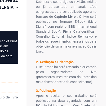
ERGÊNCIA
Submeta o seu artigo ou revisão, inédito
ERGIA -
ou já apresentado em anais e/ou
congressos, para ser publicado agora no
formato de
Capítulo Livro
. O livro será
publicado no formato E-Book (Livro
Digital) com registro
ISBN
(International
Standard Book),
Ficha Catalográfica
,
Conselho Editorial, Índice Remissivo e
ead of Print
todos os requerimentos necessários para
 sejam
obtenção de uma maior avaliação Qualis
ido às
Livro.
 da obra.
2. Avaliação e Orientação
O seu trabalho será revisado e orientado
pelos organizadores do livro
(professores, mestres e/ou doutores das
mais diversas áreas do conhecimento).
3. Publicação
Após o aceite, o seu trabalho será
lo de livro
publicado na data agendada com um
DOI
individual e um
Certificado de