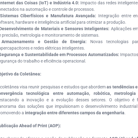
Internet das Coisas (IoT) e Indústria 4.0:
Impacto das redes inteligente
onectados na automação e controle de processos.
Sistemas Ciberfísicos e Manufatura Avançada:
Integração entre en
oftware, hardware e inteligência artificial para otimizar a produção.
Desenvolvimento de Materiais e Sensores Inteligentes:
Aplicações em
e precisão, metrologia e monitoramento de sistemas.
•
Armazenamento e Gestão de Energia:
Novas tecnologias par
percapacitores e redes elétricas inteligentes.
Segurança e Sustentabilidade em Processos Automatizados:
Impactos
egurança do trabalho e eficiência operacional.
bjetivo da Coletânea:
 coletânea visa reunir pesquisas e estudos que abordem
as tendências e
onvergência tecnológica entre automação, robótica, metrologia
estacando a inovação e a evolução desses setores. O objetivo é 
anorama das soluções que impulsionam o desenvolvimento industrial e
romovendo a
integração entre diferentes campos da engenharia
.
ublicação Ahead of Print (AOP):