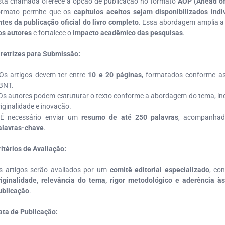
sta chamada oferece a opção de publicação no formato
AOP (Ahead of
ormato permite que os
capítulos aceitos sejam disponibilizados ind
ntes da publicação oficial do livro completo
. Essa abordagem amplia 
os autores
e fortalece o
impacto acadêmico das pesquisas
.
iretrizes para Submissão:
 Os artigos devem ter entre
10 e 20 páginas
, formatados conforme a
BNT.
 Os autores podem estruturar o texto conforme a abordagem do tema, in
riginalidade e inovação.
 É necessário enviar um
resumo de até 250 palavras
, acompanha
alavras-chave
.
ritérios de Avaliação:
s artigos serão avaliados por um
comitê editorial especializado
, co
riginalidade, relevância do tema, rigor metodológico e aderência 
ublicação
.
ata de Publicação: