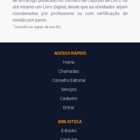
de um artigo publicado no formato de Capítulo de Livro, ou
até mesmo um Livro Digital, desde que as atividades sejam
coordenadas por professores ou com certificação de
revisão por pares.
*
Consulte as regras da sua IES.
ACESSO RÁPIDO
Home
Chamadas
Conselho Editorial
Serviços
Cadastro
Entrar
BIBLIOTECA
E-Books
Capítulos