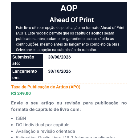
AOP
Ahead Of Print
Este livro oferece opção de publicação no formato Ahead of Print
(AOP). Este modelo permite que os capítulos aceitos sejam
publicados antecipadamente, garantindo acesso rápido às
contribuições, mesmo antes do lançamento completo da obra.
Selecione esta opção na submissão do trabalho.
Submissão
30/08/2026
até:
Lançamento
30/10/2026
em:
Taxa de Publicação de Artigo (APC)
R$ 249,00
Envie o seu artigo ou revisão para publicação no
formato de capítulo de livro com:
ISBN
DOI individual por capítulo
Avaliação e revisão orientada
Estimativa Qualis Livro L1/L2 (elevada qualidade)