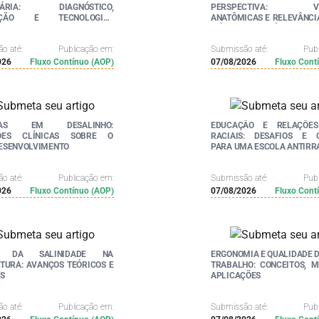
INÁRIA: DIAGNÓSTICO,
PERSPECTIVA: VAR
NÇÃO E TECNOLOGIAS
ANATÔMICAS E RELEVÂNCI
DAS
CIÊNCIAS DA SAÚDE
o até:
Publicação em:
Submissão até:
Pub
026
Fluxo Contínuo (AOP)
07/08/2026
Fluxo Cont
CIAS EM DESALINHO:
EDUCAÇÃO E RELAÇÕES
ÕES CLÍNICAS SOBRE O
RACIAIS: DESAFIOS E 
ESENVOLVIMENTO
PARA UMA ESCOLA ANTIRR
o até:
Publicação em:
Submissão até:
Pub
026
Fluxo Contínuo (AOP)
07/08/2026
Fluxo Cont
O DA SALINIDADE NA
ERGONOMIA E QUALIDADE D
TURA: AVANÇOS TEÓRICOS E
TRABALHO: CONCEITOS, 
S
APLICAÇÕES
o até:
Publicação em:
Submissão até:
Pub