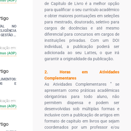
ínuo (AOP)
de Capítulo de Livro é a melhor opção
para qualificar o seu currículo acadêmico
e obter maiores pontuações em seleções
para mestrado, doutorado, seletivo para
ITAL NO
cargos de docências e até mesmo
ELIGÊNCIA
diferencial para concursos em cargos de
 GESTÃO E
instituições privadas. Com um DOI
individual, a publicação poderá ser
licação em:
adicionada ao seu Lattes, o que irá
ínuo (AOP)
garantir a originalidade da publicação.
2. Horas em Atividades
Complementares
IMENTOS:
*
NÇOS E
As Atividades Complementares
se
apresentam como práticas acadêmicas
obrigatórias para todo aluno, não
licação em:
permitem dispensa e podem ser
ínuo (AOP)
desenvolvidas sob múltiplas formas e
inclusive com a publicação de artigos em
formato de capítulo em livros que sejam
coordenados por um professor e/ou