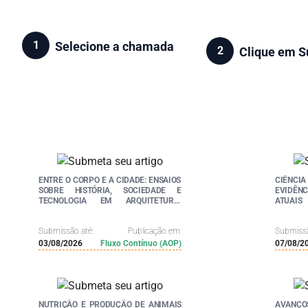
1
Selecione a chamada
2
Clique em S
ENTRE O CORPO E A CIDADE: ENSAIOS
CIÊNCIA
SOBRE HISTÓRIA, SOCIEDADE E
EVIDÊNC
TECNOLOGIA EM ARQUITETURA,
ATUAIS
DESIGN E MODA
Submissão até:
Publicação em:
Submissã
03/08/2026
Fluxo Contínuo (AOP)
07/08/2
NUTRIÇÃO E PRODUÇÃO DE ANIMAIS
AVAN