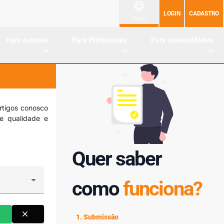
LOGIN
CADASTRO
PT-BR
Para Autores
Para Professores
Para Universidades
rtigos conosco
de qualidade e
Quer saber
como
funciona?
close
1. Submissão