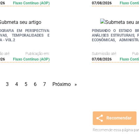
026
Fluxo Contínuo (AOP)
07/08/2026
Fluxo Cont
IOGRAFIA EM PERSPECTIVA:
PENSANDO O ESTADO BRA
IVAS, TEMPORALIDADES E
ANÁLISES ESTRUTURAIS, P
 - VOL.2
ECONÔMICAS, ADMINISTR
JURÍDICAS
o até:
Publicação em:
Submissão até:
Pub
026
Fluxo Contínuo (AOP)
07/08/2026
Fluxo Cont
e
age
page
3
page
4
page
5
page
6
page
7
Próximo
page
Recomendar
Recomende essa página para