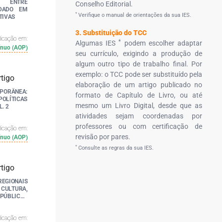
O ENTRE
Conselho Editorial.
IDADO EM
*
Verifique o manual de orientações da sua IES.
TIVAS
3. Substituição do TCC
licação em:
*
Algumas IES
podem escolher adaptar
ínuo (AOP)
seu currículo, exigindo a produção de
algum outro tipo de trabalho final. Por
exemplo: o TCC pode ser substituído pela
elaboração de um artigo publicado no
ORÂNEA:
formato de Capítulo de Livro, ou até
LÍTICAS
mesmo um Livro Digital, desde que as
. 2
atividades sejam coordenadas por
professores ou com certificação de
licação em:
revisão por pares.
ínuo (AOP)
*
Consulte as regras da sua IES.
IONAIS
 CULTURA,
PÚBLICAS
licação em: