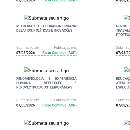
07/08/2026
Fluxo Contínuo (AOP)
07/08/2
MOBILIDADE E SEGURANÇA URBANA:
NOVOS 
DESAFIOS, POLÍTICAS E INOVAÇÕES
TRABA
PROTEÇÃ
Submissão até:
Publicação em:
Submissã
07/08/2026
Fluxo Contínuo (AOP)
07/08/2
FENOMENOLOGIA E EXPERIÊNCIA
EDUCAÇ
HUMANA: REFLEXÕES E
ATEND
PERSPECTIVAS CONTEMPORÂNEAS
ESPECI
UNIVER
(DUA) N
Submissão até:
Publicação em:
Submissã
07/08/2026
Fluxo Contínuo (AOP)
07/08/2