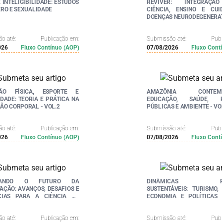
 INTELIGIBILIDADE: ESTUDOS
REVIVER: INTEGRAÇÃ
RO E SEXUALIDADE
CIÊNCIA, ENSINO E CU
DOENÇAS NEURODEGENERA
o até:
Publicação em:
Submissão até:
Pub
026
Fluxo Contínuo (AOP)
07/08/2026
Fluxo Cont
ÃO FÍSICA, ESPORTE E
AMAZÔNIA CONTEMP
DADE: TEORIA E PRÁTICA NA
EDUCAÇÃO, SAÚDE, PO
O CORPORAL - VOL.2
PÚBLICAS E AMBIENTE - VOL
o até:
Publicação em:
Submissão até:
Pub
026
Fluxo Contínuo (AOP)
07/08/2026
Fluxo Cont
RANDO O FUTURO DA
DINÂMICAS REG
ÇÃO: AVANÇOS, DESAFIOS E
SUSTENTÁVEIS: TURISMO,
CIAS PARA A CIÊNCIA DA
ECONOMIA E POLÍTICAS 
COMPUTAÇÃO - VOL. 2
EM DEBATE - VOL. 2
o até:
Publicação em:
Submissão até:
Pub