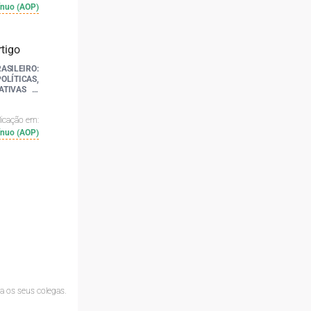
ínuo (AOP)
SILEIRO:
OLÍTICAS,
ATIVAS E
licação em:
ínuo (AOP)
 os seus colegas.