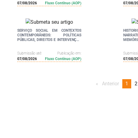
07/08/2026
Fluxo Contínuo (AOP)
07/08/2
SERVIÇO SOCIAL EM CONTEXTOS
HISTOR
CONTEMPORÂNEOS: POLÍTICAS
NARRAT
PÚBLICAS, DIREITOS E INTERVENÇÃO
MEMÓRIA
PROFISSIONAL
Submissão até:
Publicação em:
Submissã
07/08/2026
Fluxo Contínuo (AOP)
07/08/2
Anterior
page
You'r
1
p
2
on
page