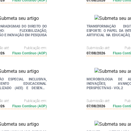
026
Fluxo Contínuo (AOP)
07/08/2026
Fluxo Cont
PARADIGMAS DO DIREITO DO
TRANSFORMAÇÃO DIG
LHO: FLEXIBILIZAÇÃO,
ESPORTE: O PAPEL DA INT
O E INOVAÇÃO EM PESQUISA
ARTIFICIAL NA EDUCAÇÃO,
TREINAMENTO
o até:
Publicação em:
Submissão até:
Pub
026
Fluxo Contínuo (AOP)
07/08/2026
Fluxo Cont
ÃO ESPECIAL INCLUSIVA,
MICROBIOLOGIA DE AL
IMENTO EDUCACIONAL
INOVAÇÕES, AVA
ALIZADO (AEE) E DESENHO
PERSPECTIVAS - VOL.2
SAL PARA A APRENDIZAGEM
O BRASIL
o até:
Publicação em:
Submissão até:
Pub
026
Fluxo Contínuo (AOP)
07/08/2026
Fluxo Cont