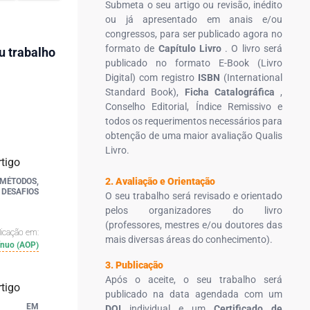
Submeta o seu artigo ou revisão, inédito
ou já apresentado em anais e/ou
congressos, para ser publicado agora no
formato de
Capítulo Livro
. O livro será
u trabalho
publicado no formato E-Book (Livro
Digital) com registro
ISBN
(International
Standard Book),
Ficha Catalográfica
,
Conselho Editorial, Índice Remissivo e
todos os requerimentos necessários para
obtenção de uma maior avaliação Qualis
Livro.
2. Avaliação e Orientação
MÉTODOS,
SAFIOS
O seu trabalho será revisado e orientado
pelos organizadores do livro
(professores, mestres e/ou doutores das
licação em:
mais diversas áreas do conhecimento).
ínuo (AOP)
3. Publicação
Após o aceite, o seu trabalho será
publicado na data agendada com um
NA EM
DOI
individual e um
Certificado de