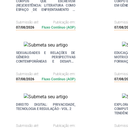
CORPOS QUE ESCREVEM
CORPO E
(RE)EXISTÊNCIA: LITERATURA COMO
EM GÊNE
ESPAÇO DE ENFRENTAMENTO E
AFIRMAÇÃO IDENTITÁRIA - VOL. 2
Submissão até:
Publicação em:
Submissã
07/08/2026
Fluxo Contínuo (AOP)
07/08/2
SEXUALIDADES E RELAÇÕES DE
EDUCAÇ
GÊNERO: PERSPECTIVAS
MOTRICI
CONTEMPORÂNEAS E DESAFIOS
FORMAÇÃ
SOCIAIS - VOL. 2
Submissão até:
Publicação em:
Submissã
07/08/2026
Fluxo Contínuo (AOP)
07/08/2
DIREITO DIGITAL: PRIVACIDADE,
EXPLO
TECNOLOGIA E REGULAÇÃO - VOL. 2
COMPUTA
TENDÊN
Submissão até:
Publicação em:
Submissã