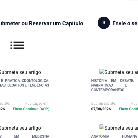
3
ubmeter ou Reservar um Capítulo
Envie o se
list
 E PRÁTICA ODONTOLÓGICA:
HISTÓRIA EM DEBATE: 
IAS, DESAFIOS E TENDÊNCIAS
NARRATIVAS E DE
CONTEMPORÂNEOS
o até:
Publicação em:
Submissão até:
Pub
026
Fluxo Contínuo (AOP)
07/08/2026
Fluxo Cont
ÇOS EM MEDICINA
ANATOMIA HUMA