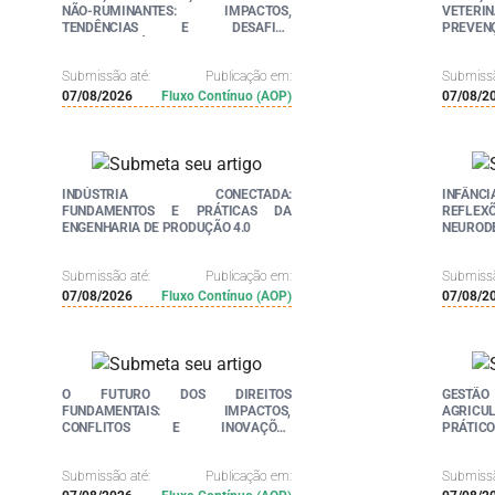
NÃO-RUMINANTES: IMPACTOS,
VETER
TENDÊNCIAS E DESAFIOS
PREVE
CONTEMPORÂNEOS - VOL. 3
APLICA
Submissão até:
Publicação em:
Submissã
07/08/2026
Fluxo Contínuo (AOP)
07/08/2
INDÚSTRIA CONECTADA:
INFÂN
FUNDAMENTOS E PRÁTICAS DA
REFLEX
ENGENHARIA DE PRODUÇÃO 4.0
NEUROD
Submissão até:
Publicação em:
Submissã
07/08/2026
Fluxo Contínuo (AOP)
07/08/2
O FUTURO DOS DIREITOS
GESTÃ
FUNDAMENTAIS: IMPACTOS,
AGRICUL
CONFLITOS E INOVAÇÕES
PRÁTICO
LEGISLATIVAS
Submissão até:
Publicação em:
Submissã