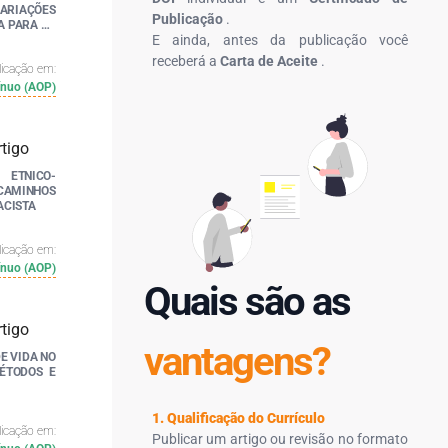
IAÇÕES
Publicação
.
A PARA AS
E ainda, antes da publicação você
receberá a
Carta de Aceite
.
licação em:
ínuo (AOP)
 ETNICO-
CAMINHOS
ACISTA
licação em:
ínuo (AOP)
Quais são as
vantagens?
E VIDA NO
MÉTODOS E
1. Qualificação do Currículo
licação em:
Publicar um artigo ou revisão no formato