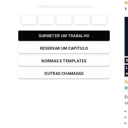
V
COMPARTILHE COM SEUS COLEGAS
1
SUBMETER UM TRABALHO
RESERVAR UM CAPÍTULO
S
NORMAS E TEMPLATES
L
e
OUTRAS CHAMADAS
T
R
E
c