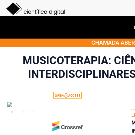
CHAMADA ABERT
MUSICOTERAPIA: CIÊN
INTERDISCIPLINARE
CODE: 1173-1771
L
I