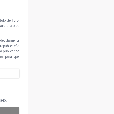
lo de livro,
strutura e os
r devidamente
 republicação
ra publicação
nal para que
á-lo.