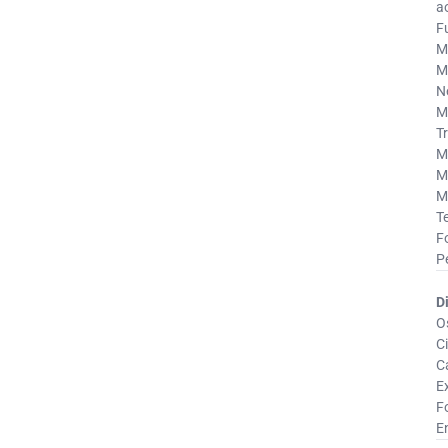
a
F
M
M
N
M
T
M
M
M
T
F
P
D
O
Ci
Ca
E
F
E