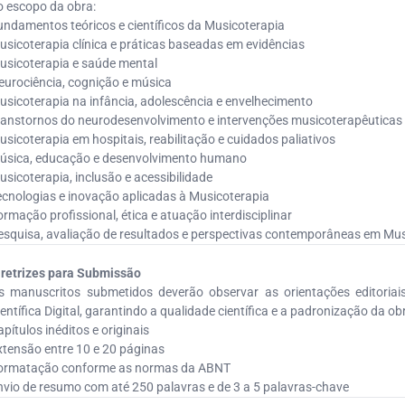
o escopo da obra:
undamentos teóricos e científicos da Musicoterapia
usicoterapia clínica e práticas baseadas em evidências
usicoterapia e saúde mental
eurociência, cognição e música
usicoterapia na infância, adolescência e envelhecimento
ranstornos do neurodesenvolvimento e intervenções musicoterapêuticas
usicoterapia em hospitais, reabilitação e cuidados paliativos
úsica, educação e desenvolvimento humano
usicoterapia, inclusão e acessibilidade
ecnologias e inovação aplicadas à Musicoterapia
ormação profissional, ética e atuação interdisciplinar
esquisa, avaliação de resultados e perspectivas contemporâneas em Mus
iretrizes para Submissão
s manuscritos submetidos deverão observar as orientações editoriai
entífica Digital, garantindo a qualidade científica e a padronização da ob
pítulos inéditos e originais
xtensão entre 10 e 20 páginas
ormatação conforme as normas da ABNT
nvio de resumo com até 250 palavras e de 3 a 5 palavras-chave