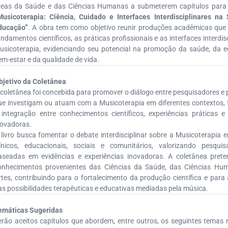
reas da Saúde e das Ciências Humanas a submeterem capítulos para 
Musicoterapia: Ciência, Cuidado e Interfaces Interdisciplinares n
ducação”
. A obra tem como objetivo reunir produções acadêmicas qu
undamentos científicos, as práticas profissionais e as interfaces interdis
usicoterapia, evidenciando seu potencial na promoção da saúde, da 
em-estar e da qualidade de vida.
bjetivo da Coletânea
 coletânea foi concebida para promover o diálogo entre pesquisadores e 
ue investigam ou atuam com a Musicoterapia em diferentes contextos,
 integração entre conhecimentos científicos, experiências práticas 
novadoras.
 livro busca fomentar o debate interdisciplinar sobre a Musicoterapia 
línicos, educacionais, sociais e comunitários, valorizando pesquis
aseadas em evidências e experiências inovadoras. A coletânea prete
onhecimentos provenientes das Ciências da Saúde, das Ciências Hu
rtes, contribuindo para o fortalecimento da produção científica e para
as possibilidades terapêuticas e educativas mediadas pela música.
emáticas Sugeridas
erão aceitos capítulos que abordem, entre outros, os seguintes temas 