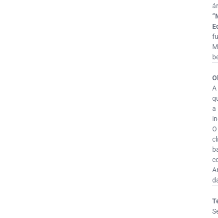
á
“
E
f
M
b
O
A
q
a
i
O
c
b
c
A
d
T
S