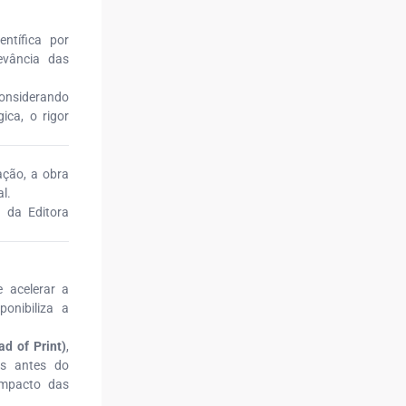
ntífica por
evância das
considerando
ica, o rigor
ação, a obra
l.
 da Editora
 acelerar a
ponibiliza a
d of Print)
,
os antes do
 impacto das