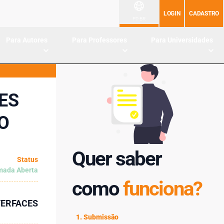
LOGIN
CADASTRO
PT-BR
Para Autores
Para Professores
Para Universidades
ES
O
Quer saber
Status
ada Aberta
como
funciona?
ERFACES
1. Submissão