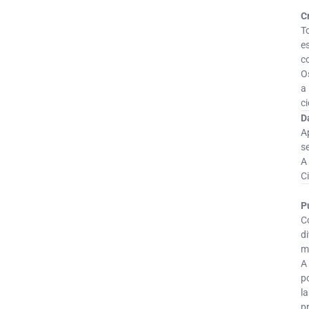
C
T
e
c
O
a
c
D
A
s
A
Ci
P
C
d
m
A
p
l
p