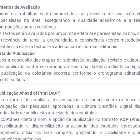
ritérios de Avaliação
odos os trabalhos serão submetidos ao processo de avaliação cie
specialistas na área, assegurando a qualidade acadêmica e a rel
ontribuições para a coletânea.
s textos serão avaliados por um comitê editorial e pareceristas
ad hoc
, 
 relevância do tema, a originalidade, a consistência teórico-metodológ
ientífico, a clareza textual e a adequação às normas editoriais.
ata de Publicação
pós a conclusão das etapas de submissão, avaliação, revisão e editor
erá publicada conforme o cronograma editorial da Editora Científica Digita
 publicação da coletânea ocorrerá conforme o cronograma editorial
entífica Digital.
ublicação Ahead of Print (AOP)
omo forma de ampliar a disseminação do conhecimento científico e
ivulgação das pesquisas aprovadas, a Editora Científica Digital dis
odalidade de publicação antecipada dos capítulos.
 coletânea contará com a opção de publicação no formato
AOP (Ahea
ossibilitando a disponibilização antecipada dos capítulos aprovad
ançamento oficial do livro completo, ampliando a visibilidade e o
roduções acadêmicas.