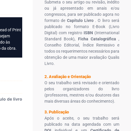
Submeta o seu artigo ou revisão, inédito
ou já apresentado em anais e/ou
congressos, para ser publicado agora no
formato de
Capítulo Livro
. O livro será
publicado no formato E-Book (Livro
ead of Print
Digital) com registro
ISBN
(International
 sejam
Standard Book),
Ficha Catalográfica
,
ido às
Conselho Editorial, Índice Remissivo e
 da obra.
todos os requerimentos necessários para
obtenção de uma maior avaliação Qualis
Livro.
2. Avaliação e Orientação
O seu trabalho será revisado e orientado
pelos organizadores do livro
(professores, mestres e/ou doutores das
lo de livro
mais diversas áreas do conhecimento).
3. Publicação
Após o aceite, o seu trabalho será
publicado na data agendada com um
DOI
individual e um
Certificado de