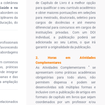
a coletânea
de Capítulo de Livro é a melhor opção
a Saúde e na
para qualificar o seu currículo acadêmico
e abordem os
e obter maiores pontuações em seleções
ciplinares da
para mestrado, doutorado, seletivo para
educação, do
cargos de docências e até mesmo
diferencial para concursos em cargos de
instituições privadas. Com um DOI
individual, a publicação poderá ser
adicionada ao seu Lattes, o que irá
profissionais
garantir a originalidade da publicação.
 favorecendo
e abordagens
2. Horas em Atividades
em contextos
Complementares
*
as, práticas
As Atividades Complementares
se
nde integrar
apresentam como práticas acadêmicas
manas e das
obrigatórias para todo aluno, não
 a ampliação
permitem dispensa e podem ser
desenvolvidas sob múltiplas formas e
inclusive com a publicação de artigos em
formato de capítulo em livros que sejam
relacionados
coordenados por um professor e/ou