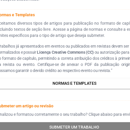
ormas e Templates
ceitamos diversos tipos de artigos para publicação no formato de capítu
ncluindo textos de seção livre. Acesse a página de normas e consulte a e
imites específicos para o tipo de artigo que deseja submeter.
Trabalhos já apresentados em eventos ou publicados em revistas devem se
ormalizados e possuir
Licença Creative Commons (CC)
ou autorização para
 formato de capítulo, permitindo a correta atribuição dos créditos à primei
a revista ou evento. Certifique-se de anexar o PDF da publicação origi
ssamos garantir o devido crédito ao respectivo evento ou revista.”
NORMAS E TEMPLATES
ubmeter um artigo ou revisão
inalizou e formatou corretamente o seu trabalho? Clique abaixo para envi
SUBMETER UM TRABALHO