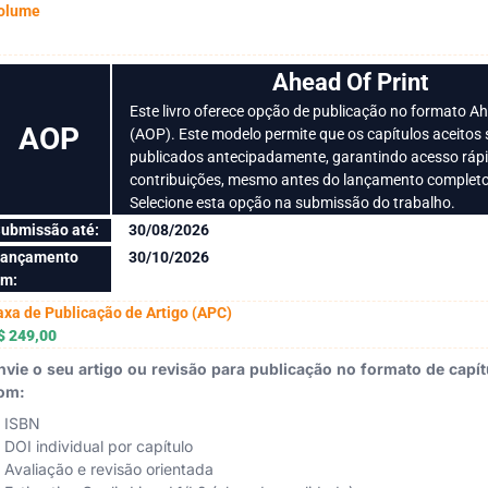
olume
Ahead Of Print
Este livro oferece opção de publicação no formato Ah
AOP
(AOP). Este modelo permite que os capítulos aceitos
publicados antecipadamente, garantindo acesso ráp
contribuições, mesmo antes do lançamento completo
Selecione esta opção na submissão do trabalho.
ubmissão até:
30/08/2026
ançamento
30/10/2026
m:
axa de Publicação de Artigo (APC)
$ 249,00
nvie o seu artigo ou revisão para publicação no formato de capítu
om:
ISBN
DOI individual por capítulo
Avaliação e revisão orientada