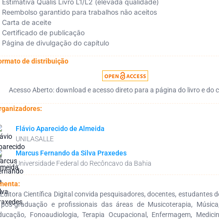
Estimativa Qualis Livro L1/L2 (elevada qualidade)
Reembolso garantido para trabalhos não aceitos
Carta de aceite
Certificado de publicação
Página de divulgação do capítulo
ormato de distribuição
Acesso Aberto: download e acesso direto para a página do livro e do c
rganizadores:
Flávio Aparecido de Almeida
UNILASALLE
Marcus Fernando da Silva Praxedes
Universidade Federal do Recôncavo da Bahia
menta:
 Editora Científica Digital convida pesquisadores, docentes, estudantes
 pós-graduação e profissionais das áreas de Musicoterapia, Música,
ducação, Fonoaudiologia, Terapia Ocupacional, Enfermagem, Medici