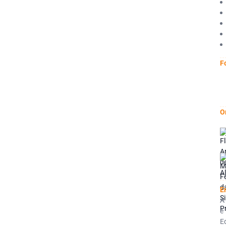
F
O
E
A
e
E