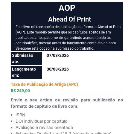
AOP
Ahead Of Print
Este livro oferece opção de publicação no formato Ahead of Print
(AOP). Este modelo permite que os capítulos aceitos sejam
publicados antecipadamente, garantindo acesso rápido às
contribuições, mesmo antes do lançamento completo da obra.
Selecione esta opção na submissão do trabalho.
Submissão
07/08/2026
até:
Lançamento
30/08/2026
em:
Taxa de Publicação de Artigo (APC)
R$ 249,00
Envie o seu artigo ou revisão para publicação no
formato de capítulo de livro com:
ISBN
DOI individual por capítulo
Avaliação e revisão orientada
Estimativa Qualis Livro L1/L2 (elevada qualidade)