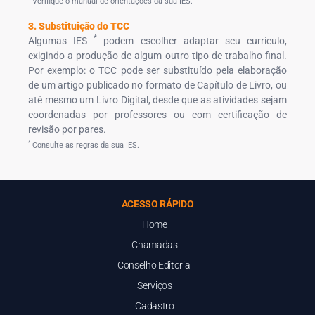
Verifique o manual de orientações da sua IES.
3. Substituição do TCC
*
Algumas IES
podem escolher adaptar seu currículo,
exigindo a produção de algum outro tipo de trabalho final.
Por exemplo: o TCC pode ser substituído pela elaboração
de um artigo publicado no formato de Capítulo de Livro, ou
até mesmo um Livro Digital, desde que as atividades sejam
coordenadas por professores ou com certificação de
revisão por pares.
*
Consulte as regras da sua IES.
ACESSO RÁPIDO
Home
Chamadas
Conselho Editorial
Serviços
Cadastro