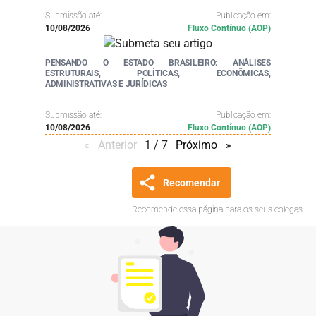
Submissão até:
Publicação em:
10/08/2026
Fluxo Contínuo (AOP)
PENSANDO O ESTADO BRASILEIRO: ANÁLISES
ESTRUTURAIS, POLÍTICAS, ECONÔMICAS,
ADMINISTRATIVAS E JURÍDICAS
Submissão até:
Publicação em:
10/08/2026
Fluxo Contínuo (AOP)
Anterior
page
1 / 7
Próximo
page
Recomendar
Recomende essa página para os seus colegas.