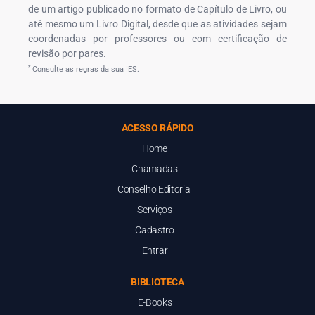
de um artigo publicado no formato de Capítulo de Livro, ou
até mesmo um Livro Digital, desde que as atividades sejam
coordenadas por professores ou com certificação de
revisão por pares.
*
Consulte as regras da sua IES.
ACESSO RÁPIDO
Home
Chamadas
Conselho Editorial
Serviços
Cadastro
Entrar
BIBLIOTECA
E-Books