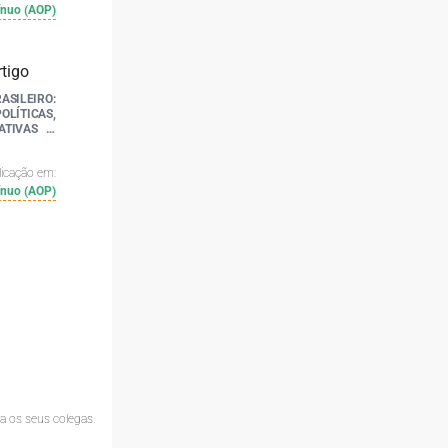
ínuo (AOP)
SILEIRO:
OLÍTICAS,
ATIVAS E
licação em:
ínuo (AOP)
 os seus colegas.