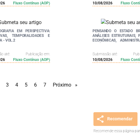
026
Fluxo Contínuo (AOP)
10/08/2026
Fluxo Cont
IOGRAFIA EM PERSPECTIVA:
PENSANDO O ESTADO BRA
IVAS, TEMPORALIDADES E
ANÁLISES ESTRUTURAIS, P
 - VOL.2
ECONÔMICAS, ADMINISTR
JURÍDICAS
o até:
Publicação em:
Submissão até:
Pub
026
Fluxo Contínuo (AOP)
10/08/2026
Fluxo Cont
e
age
page
3
page
4
page
5
page
6
page
7
Próximo
page
Recomendar
Recomende essa página para