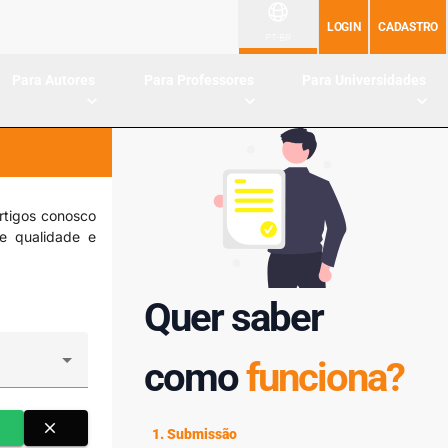
LOGIN
CADASTRO
PT-BR
Para Autores
Para Professores
Para Universidades
rtigos conosco
de qualidade e
Quer saber
como
funciona?
close
1. Submissão