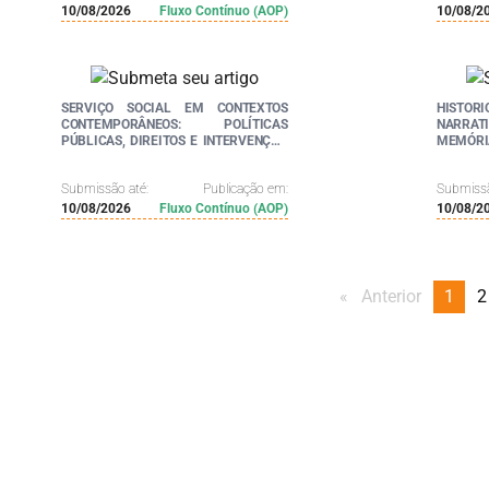
10/08/2026
Fluxo Contínuo (AOP)
10/08/2
SERVIÇO SOCIAL EM CONTEXTOS
HISTOR
CONTEMPORÂNEOS: POLÍTICAS
NARRAT
PÚBLICAS, DIREITOS E INTERVENÇÃO
MEMÓRIA
PROFISSIONAL
Submissão até:
Publicação em:
Submissã
10/08/2026
Fluxo Contínuo (AOP)
10/08/2
Anterior
page
You'r
1
p
2
on
page