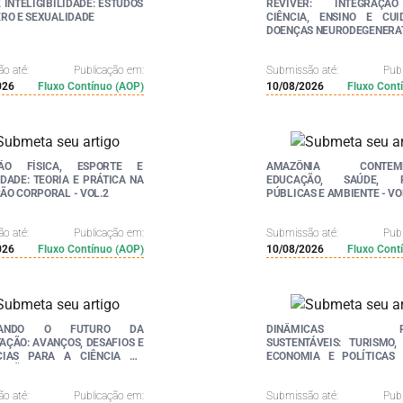
 INTELIGIBILIDADE: ESTUDOS
REVIVER: INTEGRAÇÃ
RO E SEXUALIDADE
CIÊNCIA, ENSINO E CU
DOENÇAS NEURODEGENERA
o até:
Publicação em:
Submissão até:
Pub
026
Fluxo Contínuo (AOP)
10/08/2026
Fluxo Cont
ÃO FÍSICA, ESPORTE E
AMAZÔNIA CONTEMP
DADE: TEORIA E PRÁTICA NA
EDUCAÇÃO, SAÚDE, PO
O CORPORAL - VOL.2
PÚBLICAS E AMBIENTE - VOL
o até:
Publicação em:
Submissão até:
Pub
026
Fluxo Contínuo (AOP)
10/08/2026
Fluxo Cont
RANDO O FUTURO DA
DINÂMICAS REG
ÇÃO: AVANÇOS, DESAFIOS E
SUSTENTÁVEIS: TURISMO,
CIAS PARA A CIÊNCIA DA
ECONOMIA E POLÍTICAS 
COMPUTAÇÃO - VOL. 2
EM DEBATE - VOL. 2
o até:
Publicação em:
Submissão até:
Pub