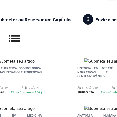
3
ubmeter ou Reservar um Capítulo
Envie o se
list
 E PRÁTICA ODONTOLÓGICA:
HISTÓRIA EM DEBATE: 
IAS, DESAFIOS E TENDÊNCIAS
NARRATIVAS E DE
CONTEMPORÂNEOS
o até:
Publicação em:
Submissão até:
Pub
026
Fluxo Contínuo (AOP)
10/08/2026
Fluxo Cont
ÇOS EM MEDICINA
ANATOMIA HUMA