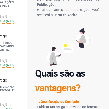
IAÇÕES
Publicação
.
A PARA AS
E ainda, antes da publicação você
receberá a
Carta de Aceite
.
licação em:
ínuo (AOP)
 ETNICO-
CAMINHOS
ACISTA
licação em:
ínuo (AOP)
Quais são as
vantagens?
E VIDA NO
MÉTODOS E
1. Qualificação do Currículo
licação em:
Publicar um artigo ou revisão no formato