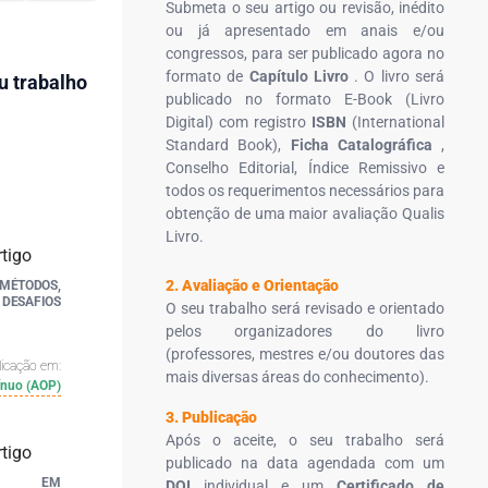
Submeta o seu artigo ou revisão, inédito
ou já apresentado em anais e/ou
congressos, para ser publicado agora no
formato de
Capítulo Livro
. O livro será
u trabalho
publicado no formato E-Book (Livro
Digital) com registro
ISBN
(International
Standard Book),
Ficha Catalográfica
,
Conselho Editorial, Índice Remissivo e
todos os requerimentos necessários para
obtenção de uma maior avaliação Qualis
Livro.
2. Avaliação e Orientação
MÉTODOS,
SAFIOS
O seu trabalho será revisado e orientado
pelos organizadores do livro
(professores, mestres e/ou doutores das
licação em:
mais diversas áreas do conhecimento).
ínuo (AOP)
3. Publicação
Após o aceite, o seu trabalho será
publicado na data agendada com um
NA EM
DOI
individual e um
Certificado de