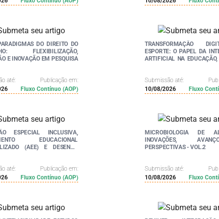
026
Fluxo Contínuo (AOP)
10/08/2026
Fluxo Cont
PARADIGMAS DO DIREITO DO
TRANSFORMAÇÃO DIG
LHO: FLEXIBILIZAÇÃO,
ESPORTE: O PAPEL DA INT
O E INOVAÇÃO EM PESQUISA
ARTIFICIAL NA EDUCAÇÃO,
TREINAMENTO
o até:
Publicação em:
Submissão até:
Pub
026
Fluxo Contínuo (AOP)
10/08/2026
Fluxo Cont
ÃO ESPECIAL INCLUSIVA,
MICROBIOLOGIA DE AL
IMENTO EDUCACIONAL
INOVAÇÕES, AVA
ALIZADO (AEE) E DESENHO
PERSPECTIVAS - VOL.2
SAL PARA A APRENDIZAGEM
O BRASIL
o até:
Publicação em:
Submissão até:
Pub
026
Fluxo Contínuo (AOP)
10/08/2026
Fluxo Cont