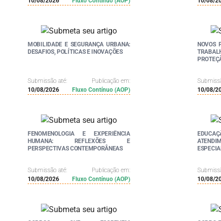
10/08/2026
Fluxo Contínuo (AOP)
10/08/2
MOBILIDADE E SEGURANÇA URBANA:
NOVOS 
DESAFIOS, POLÍTICAS E INOVAÇÕES
TRABA
PROTEÇÃ
Submissão até:
Publicação em:
Submissã
10/08/2026
Fluxo Contínuo (AOP)
10/08/2
FENOMENOLOGIA E EXPERIÊNCIA
EDUCAÇ
HUMANA: REFLEXÕES E
ATEND
PERSPECTIVAS CONTEMPORÂNEAS
ESPECI
UNIVER
(DUA) N
Submissão até:
Publicação em:
Submissã
10/08/2026
Fluxo Contínuo (AOP)
10/08/2