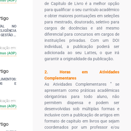
ínuo (AOP)
de Capítulo de Livro é a melhor opção
para qualificar o seu currículo acadêmico
e obter maiores pontuações em seleções
para mestrado, doutorado, seletivo para
ITAL NO
cargos de docências e até mesmo
ELIGÊNCIA
diferencial para concursos em cargos de
 GESTÃO E
instituições privadas. Com um DOI
individual, a publicação poderá ser
licação em:
adicionada ao seu Lattes, o que irá
ínuo (AOP)
garantir a originalidade da publicação.
2. Horas em Atividades
Complementares
IMENTOS:
*
NÇOS E
As Atividades Complementares
se
apresentam como práticas acadêmicas
obrigatórias para todo aluno, não
licação em:
permitem dispensa e podem ser
ínuo (AOP)
desenvolvidas sob múltiplas formas e
inclusive com a publicação de artigos em
formato de capítulo em livros que sejam
coordenados por um professor e/ou