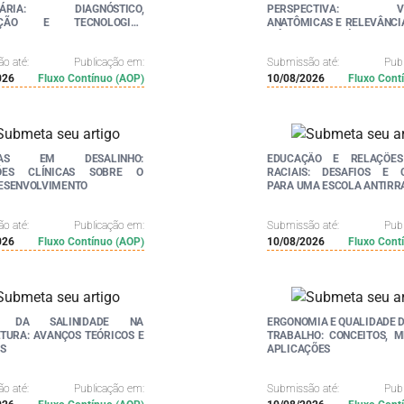
INÁRIA: DIAGNÓSTICO,
PERSPECTIVA: VAR
NÇÃO E TECNOLOGIAS
ANATÔMICAS E RELEVÂNCI
DAS
CIÊNCIAS DA SAÚDE
o até:
Publicação em:
Submissão até:
Pub
026
Fluxo Contínuo (AOP)
10/08/2026
Fluxo Cont
CIAS EM DESALINHO:
EDUCAÇÃO E RELAÇÕES
ÕES CLÍNICAS SOBRE O
RACIAIS: DESAFIOS E 
ESENVOLVIMENTO
PARA UMA ESCOLA ANTIRR
o até:
Publicação em:
Submissão até:
Pub
026
Fluxo Contínuo (AOP)
10/08/2026
Fluxo Cont
O DA SALINIDADE NA
ERGONOMIA E QUALIDADE D
TURA: AVANÇOS TEÓRICOS E
TRABALHO: CONCEITOS, 
S
APLICAÇÕES
o até:
Publicação em:
Submissão até:
Pub