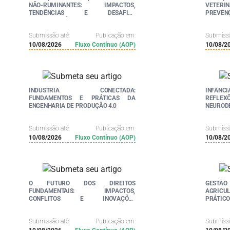
NÃO-RUMINANTES: IMPACTOS,
VETER
TENDÊNCIAS E DESAFIOS
PREVE
CONTEMPORÂNEOS - VOL. 3
APLICA
Submissão até:
Publicação em:
Submissã
10/08/2026
Fluxo Contínuo (AOP)
10/08/2
INDÚSTRIA CONECTADA:
INFÂN
FUNDAMENTOS E PRÁTICAS DA
REFLEX
ENGENHARIA DE PRODUÇÃO 4.0
NEUROD
Submissão até:
Publicação em:
Submissã
10/08/2026
Fluxo Contínuo (AOP)
10/08/2
O FUTURO DOS DIREITOS
GESTÃ
FUNDAMENTAIS: IMPACTOS,
AGRICUL
CONFLITOS E INOVAÇÕES
PRÁTICO
LEGISLATIVAS
Submissão até:
Publicação em:
Submissã