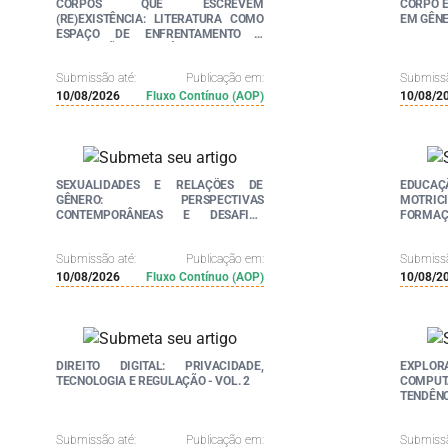
CORPOS QUE ESCREVEM
CORPO E
(RE)EXISTÊNCIA: LITERATURA COMO
EM GÊNE
ESPAÇO DE ENFRENTAMENTO E
AFIRMAÇÃO IDENTITÁRIA - VOL. 2
Submissão até:
Publicação em:
Submissã
10/08/2026
Fluxo Contínuo (AOP)
10/08/2
SEXUALIDADES E RELAÇÕES DE
EDUCAÇ
GÊNERO: PERSPECTIVAS
MOTRICI
CONTEMPORÂNEAS E DESAFIOS
FORMAÇÃ
SOCIAIS - VOL. 2
Submissão até:
Publicação em:
Submissã
10/08/2026
Fluxo Contínuo (AOP)
10/08/2
DIREITO DIGITAL: PRIVACIDADE,
EXPLO
TECNOLOGIA E REGULAÇÃO - VOL. 2
COMPUTA
TENDÊN
Submissão até:
Publicação em:
Submissã