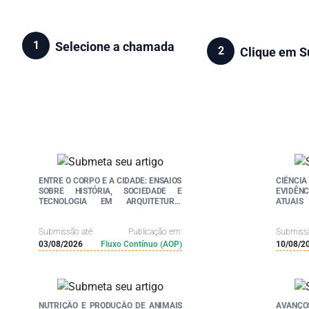
1
Selecione a chamada
2
Clique em S
ENTRE O CORPO E A CIDADE: ENSAIOS
CIÊNCIA
SOBRE HISTÓRIA, SOCIEDADE E
EVIDÊNC
TECNOLOGIA EM ARQUITETURA,
ATUAIS
DESIGN E MODA
Submissão até:
Publicação em:
Submissã
03/08/2026
Fluxo Contínuo (AOP)
10/08/2
NUTRIÇÃO E PRODUÇÃO DE ANIMAIS
AVAN