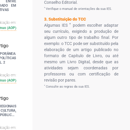
O ENTRE
Conselho Editorial.
IDADO EM
*
Verifique o manual de orientações da sua IES.
TIVAS
3. Substituição do TCC
licação em:
*
Algumas IES
podem escolher adaptar
ínuo (AOP)
seu currículo, exigindo a produção de
algum outro tipo de trabalho final. Por
exemplo: o TCC pode ser substituído pela
elaboração de um artigo publicado no
ORÂNEA:
formato de Capítulo de Livro, ou até
LÍTICAS
mesmo um Livro Digital, desde que as
. 2
atividades sejam coordenadas por
professores ou com certificação de
licação em:
revisão por pares.
ínuo (AOP)
*
Consulte as regras da sua IES.
IONAIS
 CULTURA,
PÚBLICAS
licação em: