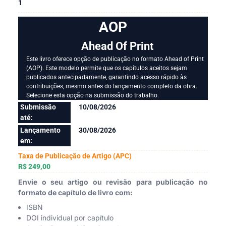
1
AOP
Ahead Of Print
Este livro oferece opção de publicação no formato Ahead of Print
(AOP). Este modelo permite que os capítulos aceitos sejam
publicados antecipadamente, garantindo acesso rápido às
contribuições, mesmo antes do lançamento completo da obra.
Selecione esta opção na submissão do trabalho.
Submissão
10/08/2026
até:
Lançamento
30/08/2026
em:
Taxa de Publicação de Artigo (APC)
R$ 249,00
Envie o seu artigo ou revisão para publicação no
formato de capítulo de livro com:
ISBN
DOI individual por capítulo