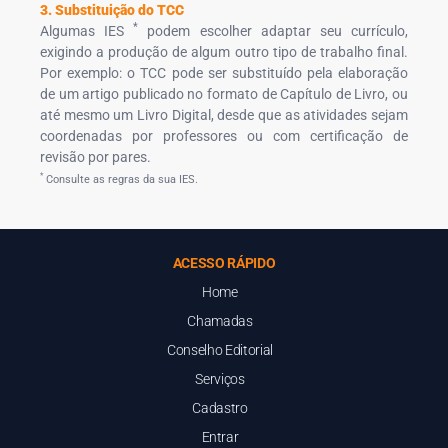
3. Substituição do TCC
*
Algumas IES
podem escolher adaptar seu currículo,
exigindo a produção de algum outro tipo de trabalho final.
Por exemplo: o TCC pode ser substituído pela elaboração
de um artigo publicado no formato de Capítulo de Livro, ou
até mesmo um Livro Digital, desde que as atividades sejam
coordenadas por professores ou com certificação de
revisão por pares.
*
Consulte as regras da sua IES.
ACESSO RÁPIDO
Home
Chamadas
Conselho Editorial
Serviços
Cadastro
Entrar