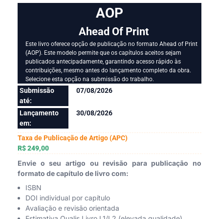
AOP
Ahead Of Print
Este livro oferece opção de publicação no formato Ahead of Print
(AOP). Este modelo permite que os capítulos aceitos sejam
publicados antecipadamente, garantindo acesso rápido às
contribuições, mesmo antes do lançamento completo da obra.
Selecione esta opção na submissão do trabalho.
Submissão
07/08/2026
até:
Lançamento
30/08/2026
em:
Taxa de Publicação de Artigo (APC)
R$ 249,00
Envie o seu artigo ou revisão para publicação no
formato de capítulo de livro com:
ISBN
DOI individual por capítulo
Avaliação e revisão orientada
Estimativa Qualis Livro L1/L2 (elevada qualidade)