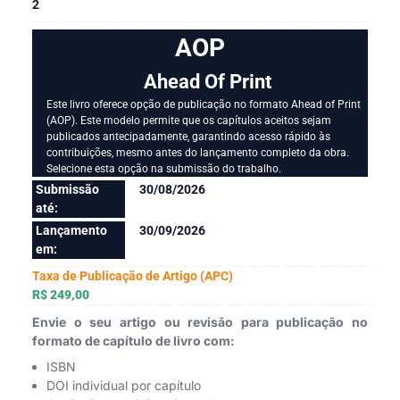
2
AOP
Ahead Of Print
Este livro oferece opção de publicação no formato Ahead of Print
(AOP). Este modelo permite que os capítulos aceitos sejam
publicados antecipadamente, garantindo acesso rápido às
contribuições, mesmo antes do lançamento completo da obra.
Selecione esta opção na submissão do trabalho.
Submissão
30/08/2026
até:
Lançamento
30/09/2026
em:
Taxa de Publicação de Artigo (APC)
R$ 249,00
Envie o seu artigo ou revisão para publicação no
formato de capítulo de livro com:
ISBN
DOI individual por capítulo