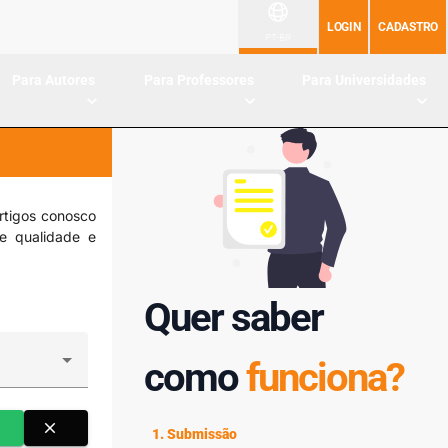
LOGIN
CADASTRO
PT-BR
Para Autores
Para Professores
Para Universidades
rtigos conosco
de qualidade e
Quer saber
como
funciona?
close
1. Submissão