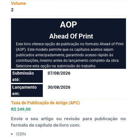
Volume
2
AOP
Ahead Of Print
Este livro oferece opção de publicação no formato Ahead of Print
(AOP). Este modelo permite que os capítulos aceitos sejam
publicados antecipadamente, garantindo acesso rápido às
contribuições, mesmo antes do lançamento completo da obra.
Selecione esta opção na submissão do trabalho.
Submissão
07/08/2026
até:
Lançamento
30/08/2026
em:
Taxa de Publicação de Artigo (APC)
R$ 249,00
Envie o seu artigo ou revisão para publicação no
formato de capítulo de livro com:
ISBN