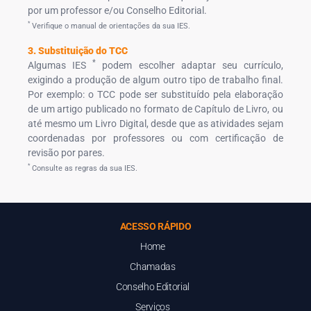
por um professor e/ou Conselho Editorial.
*
Verifique o manual de orientações da sua IES.
3. Substituição do TCC
*
Algumas IES
podem escolher adaptar seu currículo,
exigindo a produção de algum outro tipo de trabalho final.
Por exemplo: o TCC pode ser substituído pela elaboração
de um artigo publicado no formato de Capítulo de Livro, ou
até mesmo um Livro Digital, desde que as atividades sejam
coordenadas por professores ou com certificação de
revisão por pares.
*
Consulte as regras da sua IES.
ACESSO RÁPIDO
Home
Chamadas
Conselho Editorial
Serviços