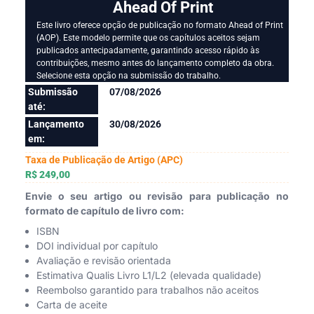
Ahead Of Print
Este livro oferece opção de publicação no formato Ahead of Print
(AOP). Este modelo permite que os capítulos aceitos sejam
publicados antecipadamente, garantindo acesso rápido às
contribuições, mesmo antes do lançamento completo da obra.
Selecione esta opção na submissão do trabalho.
Submissão
07/08/2026
até:
Lançamento
30/08/2026
em:
Taxa de Publicação de Artigo (APC)
R$ 249,00
Envie o seu artigo ou revisão para publicação no
formato de capítulo de livro com:
ISBN
DOI individual por capítulo
Avaliação e revisão orientada
Estimativa Qualis Livro L1/L2 (elevada qualidade)
Reembolso garantido para trabalhos não aceitos
Carta de aceite