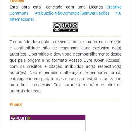
Licença
celulose, o que torna a cultura de grande interesse para o
Esta obra está licenciada com uma Licença
Creative
setor florestal. Além disso, estudos apontam que sua
Commons Atribuição-NãoComercial-SemDerivações 4.0
produção é em média 30 a 35 m³/ha/ano. Devido a esses
Internacional
.
fatores de interesse, a espécie se tornou um ponto focal para
maiores estudos. Sendo assim, o presente trabalho teve
como objetivo ampliar os estudos das espécies, trazendo a
O conteúdo dos capítulos e seus dados e sua forma, correção
caracterização e análise comparativa de quatro espécies
e confiabilidade, são de responsabilidade exclusiva do(s)
potenciais para o mercado de trabalho para o setor florestal.
autor(es). É permitido o download e compartilhamento desde
Assim sendo, os materiais avaliados foram, Dendrocalumus
que pela origem e no formato Acesso Livre (Open Access),
sikkimensis, Bambusa oldhamii, Bambusa multiplex e
com os créditos e citação atribuídos ao(s) respectivo(s)
Bambusa tuldoides. Para as espécies trabalhadas, foi
autor(es). Não é permitido: alteração de nenhuma forma,
possível observar resultados significativos, na qual são
catalogação em plataformas de acesso restrito e utilização
espécies com potencial para a propagação vegetativa,
para fins comerciais. O(s) autor(es) mantêm os direitos
levando em conta alguns fatores importantes para a sua
autorais do texto.
coleta em campo e propagação.
PlumX