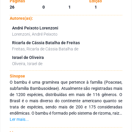
Páginas
Edição
26
0
1
1
Autores(as):
André Peixoto Lorenzoni
Lorenzoni, André Peixoto
Ricarla de Cássia Batalha de Freitas
Freitas, Ricarla de Cássia Batalha de
Israel de Oliveira
Oliveira, Israel de
Sinopse
O bambu é uma gramínea que pertence à família (Poaceae,
subfamília Bambusoideae). Atualmente são registradas mais
de 1200 espécies, distribuídas em mais de 116 gêneros. O
Brasil é o mais diverso do continente americano quanto se
trata de espécies, sendo mais de 200 e 175 consideradas
endêmicas. O bambu é formado pelo sistema de rizoma, raiz e
parte aérea (colmos, galhos e folhas. Possuem
Ler mais...
características tecnológicas de excelência para diversos
seguimentos, como construção civil, energia e papel e