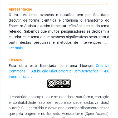
Apresentação
O livro Autismo: avanços e desafios tem por finalidade
discutir de forma científica e criteriosa o Transtorno do
Espectro Autista e assim fomentar reflexões acerca do tema
referido. Sabemos que muitos pesquisadores se dedicam a
estudar este tema e que avanços significativos ocorreram a
partir destas pesquisas e métodos de intervenções. Ao
falarmos sobre autismo, precisamos atribuir pluralidades,
Ler mais...
pois existem diferentes níveis, que podem ou não ser
associados a demais comorbidades, como a Deficiência
Licença
Intelectual, Transtorno de Atenção e Hiperatividade e
Esta obra está licenciada com uma Licença
Creative
Transtorno Opositivo Desafiador. Sabemos da dificuldades
Commons Atribuição-NãoComercial-SemDerivações 4.0
encontradas para a realização de um diagnóstico precoce
Internacional
.
que muito auxiliará no processo de intervenção e prognóstico
da pessoa com TEA. Infelizmente apesar de toda a literatura
existente, percebe-se que muitos profissionais ainda não
O conteúdo dos capítulos e seus dados e sua forma, correção
possuem uma formação sólida, acadêmica, atrelada a uma
e confiabilidade, são de responsabilidade exclusiva do(s)
prática eficaz que visa a qualidade de vida da pessoa e não o
autor(es). É permitido o download e compartilhamento desde
seu diagnóstico em si. Possuir um diagnóstico possibilita
que pela origem e no formato Acesso Livre (Open Access),
“acessos” a direitos, porém é dever do Estado ofertar terapias