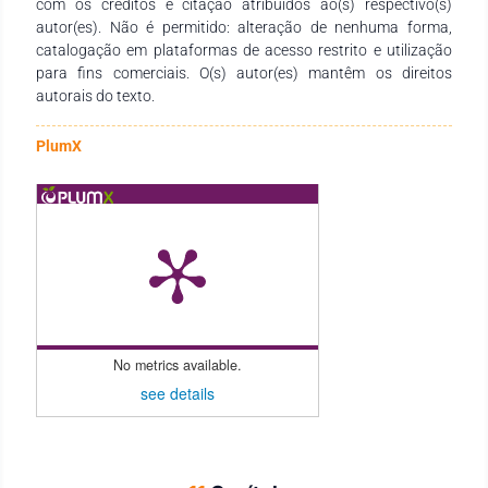
com os créditos e citação atribuídos ao(s) respectivo(s)
que foquem no comportamento da pessoa com autismo e
autor(es). Não é permitido: alteração de nenhuma forma,
otimize assim a socialização, comunicação e o seu
catalogação em plataformas de acesso restrito e utilização
desenvolvimento como um todo. Agradeço imensamente à
para fins comerciais. O(s) autor(es) mantêm os direitos
todos os pesquisadores autores dos capítulos, que com
autorais do texto.
afinco se dedicam a estudar o Transtorno do Espectro Autista
e com isso possibilitam a construção de intervenções,
compreensões e diálogos sobre um tema tão importante em
PlumX
nossa sociedade contemporânea. Espero que participem do
nosso terceiro volume, fazendo com que esta obra se torne
referência no meio acadêmico.
No metrics available.
see details