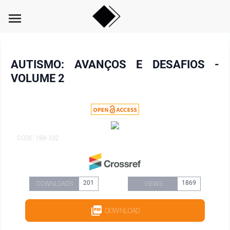
menu
AUTISMO: AVANÇOS E DESAFIOS -
VOLUME 2
CODE: 188-332
201
1869
DOWNLOADS
VIEWS
DOWNLOAD