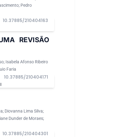
ascimento; Pedro
10.37885/210404163
I
UMA REVISÃO
so; Isabela Afonso Ribeiro
uio Faria
10.37885/210404171
I
ra; Diovanna Lima Silva;
iane Dunder de Moraes;
10.37885/210404301