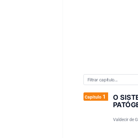
1
O SIS
Capítulo
PATÓG
Valdecir de 