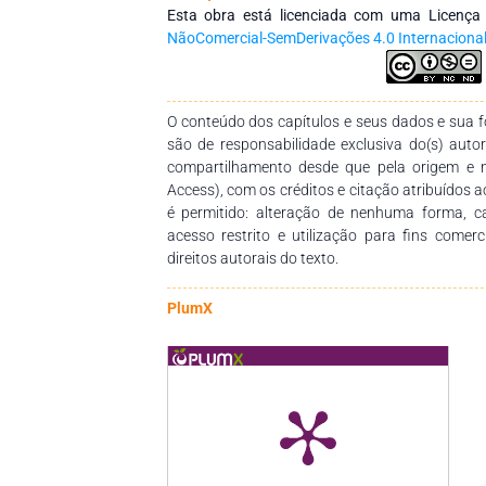
fundamental. Nesta 1ª Edição do livro Ale
Esta obra está licenciada com uma Licenç
clínicas e prevenções, constituída à partir de
NãoComercial-SemDerivações 4.0 Internaciona
professores, estudantes e pesquisadores, n
dentro de nossa especialidade. Este livro, um
pedagógico, resulta de movimentos interinstituc
O conteúdo dos capítulos e seus dados e sua fo
pesquisa que congregam pesquisadores de no
são de responsabilidade exclusiva do(s) auto
diferentes Instituições de Educação Supe
compartilhamento desde que pela origem e 
abrangência nacional e internacional. Na
Access), com os créditos e citação atribuídos a
doença, descrição de casos, revisões de conc
é permitido: alteração de nenhuma forma, 
prático e teórico em nossa especialidade. Go
acesso restrito e utilização para fins comer
pelo empenho e dedicação para o desenvolvi
direitos autorais do texto.
PlumX