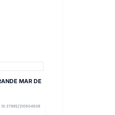
RANDE MAR DE
10.37885/210504508