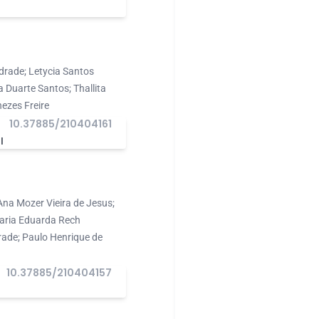
I
drade; Letycia Santos
Duarte Santos; Thallita
ezes Freire
10.37885/210404161
I
na Mozer Vieira de Jesus;
Maria Eduarda Rech
rade; Paulo Henrique de
10.37885/210404157
I