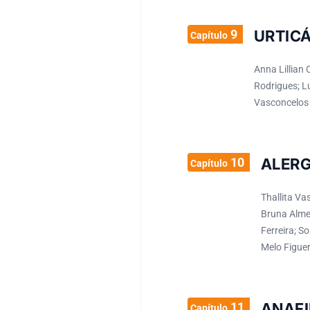
9
URTIC
Capítulo
Anna Lillian
Rodrigues; L
Vasconcelos 
10
ALERG
Capítulo
Thallita Va
Bruna Almei
Ferreira; S
Melo Figue
11
ANAFI
Capítulo