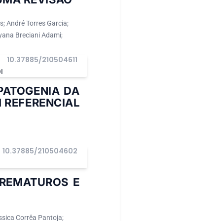
s; André Torres Garcia;
lyana Breciani Adami;
10.37885/210504611
I
PATOGENIA DA
 REFERENCIAL
10.37885/210504602
PREMATUROS E
ssica Corrêa Pantoja;