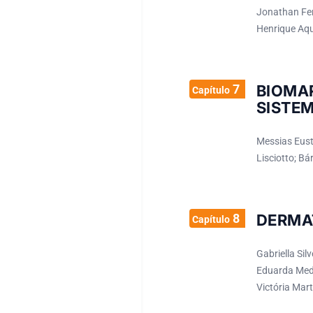
Jonathan Fer
Henrique Aqui
7
BIOMA
Capítulo
SISTE
Messias Eustá
Lisciotto; Bá
8
DERMA
Capítulo
Gabriella Sil
Eduarda Mede
Victória Mart