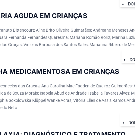
DO
ÁRIA AGUDA EM CRIANÇAS
 Canuto Bittencourt; Aline Brito Oliveira Guimarães; Andreane Meneses An
uara Fernanda Fernandes Quaresma; Mariana Romão Roriz; Marina Luzia 
das Graças; Vinícius Barbosa dos Santos Sales; Marianna Ribeiro de Men
DO
IA MEDICAMENTOSA EM CRIANÇAS
sconcelos das Graças; Ana Carolina Mac Fadden de Queiroz Guimarães; A
da de Souza Morais; Isabela Abud de Andrade; Isabella Tavares Alves; 
ophia Sokolowska Klüppel Wanke Acras; Vitória Ellen de Assis Ramos And
redo Neto
DO
LAXIA: DIAGNÓSTICO E TRATAMENTO