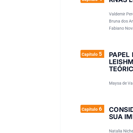
Valdemir Pere
Bruna dos Anj
Fabiano Novae
5
PAPEL
Capítulo
LEISH
TEÓRI
Maysa de Vas
6
CONSI
Capítulo
SUA I
Natalia Nich