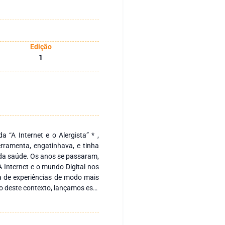
Edição
1
 “A Internet e o Alergista” * ,
rramenta, engatinhava, e tinha
 se passaram,
A Internet e o mundo Digital nos
a de experiências de modo mais
ro deste contexto, lançamos este
ossível substituir o “o agradável
razer em manuseá-las” pelo livro