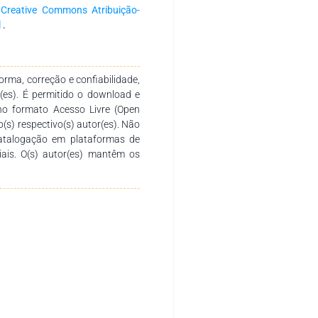
rgia e Imunologia: abordagens
a
Creative Commons Atribuição-
 um processo colaborativo entre
l
.
avegaremos por inúmeros temas
 poderoso instrumento didático-
ionais e de ações de incentivo à
rma, correção e confiabilidade,
ssa área de conhecimento e de
r(es). É permitido o download e
rior públicas e privadas de
no formato Acesso Livre (Open
vegaremos por mecanismos de
o(s) respectivo(s) autor(es). Não
eito, enfim áreas de interesse
catalogação em plataformas de
staria de agradecer aos autores
ciais. O(s) autor(es) mantêm os
mento e conclusão dessa obra.
Espero que “aproveitem” ao máximo esta “experiência digital”. Saúde a todos.