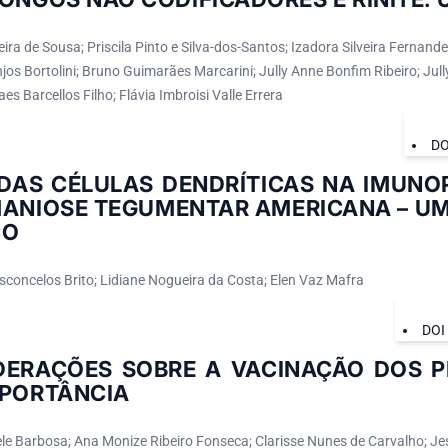
ira de Sousa; Priscila Pinto e Silva-dos-Santos; Izadora Silveira Fernande
os Bortolini; Bruno Guimarães Marcarini; Jully Anne Bonfim Ribeiro; Jul
s Barcellos Filho; Flávia Imbroisi Valle Errera
DO
 DAS CÉLULAS DENDRÍTICAS NA IMUNO
MANIOSE TEGUMENTAR AMERICANA – UM
CO
concelos Brito; Lidiane Nogueira da Costa; Elen Vaz Mafra
DOI
DERAÇÕES SOBRE A VACINAÇÃO DOS 
MPORTÂNCIA
ele Barbosa; Ana Monize Ribeiro Fonseca; Clarisse Nunes de Carvalho; Je