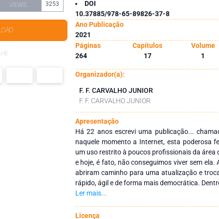
DOI
3253
VIEWS
10.37885/978-65-89826-37-8
Ano Publicação
LOAD
2021
Páginas
Capítulos
Volume
LHE
264
17
1
Organizador(a):
F. F. CARVALHO JUNIOR
F. F. CARVALHO JUNIOR
Apresentação
Há 22 anos escrevi uma publicação... chamada
naquele momento a Internet, esta poderosa fe
um uso restrito à poucos profissionais da área da saúde. Os anos
e hoje, é fato, não conseguimos viver sem ela. 
abriram caminho para uma atualização e troc
rápido, ágil e de forma mais democrática. Dent
livro digital. Há 20 anos atrás parecia ser imp
Ler mais...
cheiro das folhas de papel e o indescritível p
digital. Hoje isto é a realidade, e essa mudança não é somente necessária, mas
Licença