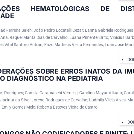
RAÇÕES HEMATOLÓGICAS DE DIS
DADE
 Ferreira Saleh; João Pedro Locatelli Cezar; Lanna Gabriela Rodrigues Fr
t’Ana; Raquel Manta Dias de Carvalho; Luana Pimentel Brito; Vinícius Bar
es Vital Santoro Autran; Enzo Matheus Vieira Fernandes; Luan José Mart
DO
DERAÇÕES SOBRE ERROS INATOS DA IM
O DIAGNÓSTICO NA PEDIATRIA
os Rodrigues; Camilla Caramaschi Vernizzi; Carolina Mayumi Ikuno; Carol
 Jacinta da Silva; Lorena Rodrigues de Carvalho; Ludmila Vilela Alves; Ma
ia Emily Gomes Melo; Roberta Esteves Vieira de Castro
DO
ONGOS NÃO CODIFICADORES E RINITE: