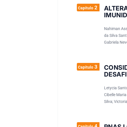
2
ALTE
Capítulo
IMUNI
Nahiman Assad
da Silva San
Gabriela Nev
3
CONSI
Capítulo
DESAFI
Letycia Sant
Cibelle Maria
Silva; Victor
4
RNAS L
Capítulo