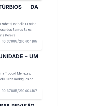
TÚRBIOS DA
abetti; Isabella Cristine
bosa dos Santos Sales;
ins Pereira
10.37885/210404165
I
UNIDADE – UM
ina Troccoli Menezes;
joli Duran Rodrigues da
10.37885/210404167
I
 UMA REVISÃO