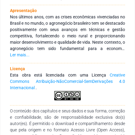
Apresentação
Nos últimos anos, com as crises econômicas vivenciadas no
Brasil e no mundo, o agronegócio brasileiro tem se destacado
positivamente com seus avanços em técnicas e gestão
competitiva, fortalecendo o meio rural e proporcionando
maior desenvolvimento e qualidade de vida. Neste contexto, o
agronegócio tem sido fundamental para a economia
brasileira, mantendo-se em crescente alta e desenvolvimento,
Ler mais...
impactando significativamente no PIB do país, com atuações
nas grandes áreas de conhecimento como: Gestão e
Licença
Administração Rural, Agronomia e Desenvolvimento Rural
Esta obra está licenciada com uma Licença
Creative
Sustentável. O livro “AGRONOGÓCIO – Técnicas, Inovação e
Commons Atribuição-NãoComercial-SemDerivações 4.0
Gestão” nasceu da necessidade profissional e pessoal de
Internacional
.
contribuir com a ampla divulgação dos trabalhos,
experiências, tecnologias e resultados de pesquisas já
desenvolvidos com esta temática nas diferentes Instituições
O conteúdo dos capítulos e seus dados e sua forma, correção
de Educação Superior, públicas e privadas, de abrangência
e confiabilidade, são de responsabilidade exclusiva do(s)
nacional e internacional. Esta obra reúne em seus 21
autor(es). É permitido o download e compartilhamento desde
capítulos, textos que abordam o avanço tecnológico e
que pela origem e no formato Acesso Livre (Open Access),
sustentável do agronegócio brasileiro, refletindo