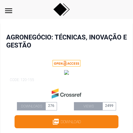
menu
AGRONEGÓCIO: TÉCNICAS, INOVAÇÃO E
GESTÃO
CODE: 120-155
276
2499
DOWNLOADS
VIEWS
DOWNLOAD