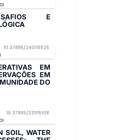
OI
DESAFIOS E
LÓGICA
10.37885/240115525
I
ERATIVAS EM
ERVAÇÕES EM
OMUNIDADE DO
10.37885/231115108
OI
 SOIL, WATER