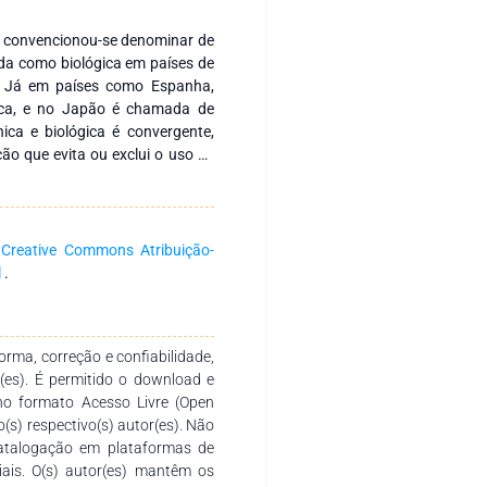
a, convencionou-se denominar de
ida como biológica em países de
al. Já em países como Espanha,
gica, e no Japão é chamada de
nica e biológica é convergente,
o que evita ou exclui o uso de
imento e aditivos sintéticos para
rodução de alimentos livres de
 cuidado com o equilíbrio do solo
a
Creative Commons Atribuição-
iológico. Além disso, o solo é
l
.
olístico que valoriza os ciclos
ial, ambiental e econômica da
 aos produtos, através de uma
rma, correção e confiabilidade,
amento equilibrado com o meio
r(es). É permitido o download e
ênese associada à componente
no formato Acesso Livre (Open
o Bioma Caatinga” ofertada no
o(s) respectivo(s) autor(es). Não
issional) em Agroecologia e
catalogação em plataformas de
ederal do Vale do São Francisco
ciais. O(s) autor(es) mantêm os
 atividades solicitadas pelas