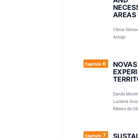
AND 
NECES
AREAS
Clecia Simon
Araújo
6
NOVAS
Capítulo
EXPER
TERRIT
Danilo Moreir
Luciana Souz
Ribeiro de Oli
7
SUST
Capítulo