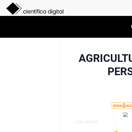
AGRICULT
PERS
CODE: 568-856