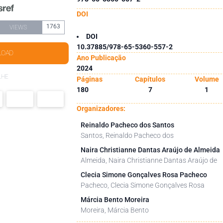
DOI
1763
VIEWS
DOI
10.37885/978-65-5360-557-2
LOAD
Ano Publicação
2024
LHE
Páginas
Capítulos
Volume
180
7
1
Organizadores:
Reinaldo Pacheco dos Santos
Santos, Reinaldo Pacheco dos
Naira Christianne Dantas Araújo de Almeida
Almeida, Naira Christianne Dantas Araújo de
Clecia Simone Gonçalves Rosa Pacheco
Pacheco, Clecia Simone Gonçalves Rosa
Márcia Bento Moreira
Moreira, Márcia Bento