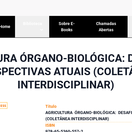
Sobre E-
Chamadas
Biblioteca
Home
Books
Abertas
URA ÓRGANO-BIOLÓGICA: D
PECTIVAS ATUAIS (COLE
INTERDISCIPLINAR)
Título
AGRICULTURA ÓRGANO-BIOLÓGICA: DESAF
(COLETÂNEA INTERDISCIPLINAR)
ISBN
978-65-5360-557-2