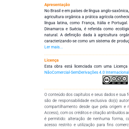
Apresentação
No Brasil e em países de língua anglo-saxônic
agricultura orgânica a prática agrícola conhec
língua latina, como França, Itália e Portug
Dinamarca e Suécia, é referida como ecoló
natural. A definição dada à agricultura orgâ
caracterizando-se como um sistema de produçã
fertilizantes, pesticidas, reguladores de cresc
Ler mais...
alimentação animal, entre outros aspectos. Neste aspecto, o sistema órgano-
biológico traz diversas vantagens, como a p
Licença
agrotóxicos, a prática da reciclagem do solo, o
Esta obra está licenciada com uma Licenç
e o uso de sistemas naturais para controle b
NãoComercial-SemDerivações 4.0 Internaciona
considerado um sistema vivo, com um enfoque h
biológicos, visando a sustentabilidade soc
unidade. Também proporciona maior qualidade
O conteúdo dos capítulos e seus dados e sua fo
abordagem técnica que promove um relacion
são de responsabilidade exclusiva do(s) auto
ambiente. Deste modo, esta obra tem sua g
compartilhamento desde que pela origem e 
curricular “Agroecossistemas Sustentáveis n
Access), com os créditos e citação atribuídos a
Curso de Pós-Graduação (Doutorado Prof
é permitido: alteração de nenhuma forma, 
Desenvolvimento Territorial da Universidade F
acesso restrito e utilização para fins comer
(Univasf – Campus Juazeiro/BA). Dentre as