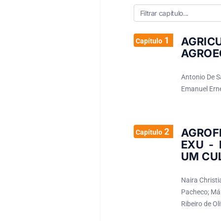
1
AGRIC
Capítulo
AGROEC
Antonio De S
Emanuel Ern
2
AGROF
Capítulo
EXU - 
UM CU
Naira Christ
Pacheco; Márc
Ribeiro de Oli