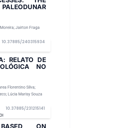
ESSES: THE
N PALEODUNAR
Moreira; Jairton Fraga
10.37885/240315934
A: RELATO DE
COLÓGICA NO
rea Florentino Silva;
heco; Lúcia Marisy Souza
10.37885/231215141
OI
 BASED ON