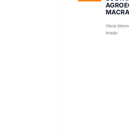
AGROEC
MACRAE
Clecia Simon
Araújo