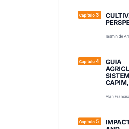
3
CULT
Capítulo
PERSP
Iasmin de Arr
4
GUIA 
Capítulo
AGRIC
SISTE
CAPIM,
Alan Francisc
5
IMPAC
Capítulo