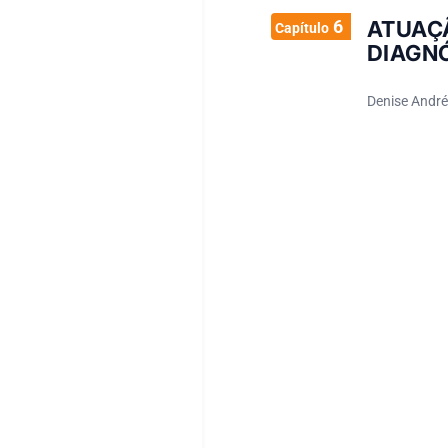
6
ATUAÇ
Capítulo
DIAGN
Denise Andréi