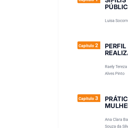
SÍFIL
PÚBLIC
Luisa Socorr
2
PERFI
Capítulo
REALIZ
Raely Tereza
Alves Pinto
3
PRÁTI
Capítulo
MULHE
Ana Clara Ba
Souza da Sil