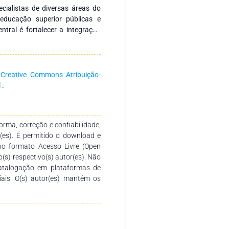
ecialistas de diversas áreas do
 educação superior públicas e
entral é fortalecer a integração
pesquisa voltadas à formação
omovendo a produção e a ampla
 aos autores pela dedicação e
e se propõe a ser um recurso
a
Creative Commons Atribuição-
, docentes de diferentes níveis
l
.
rma, correção e confiabilidade,
r(es). É permitido o download e
no formato Acesso Livre (Open
o(s) respectivo(s) autor(es). Não
catalogação em plataformas de
ciais. O(s) autor(es) mantêm os