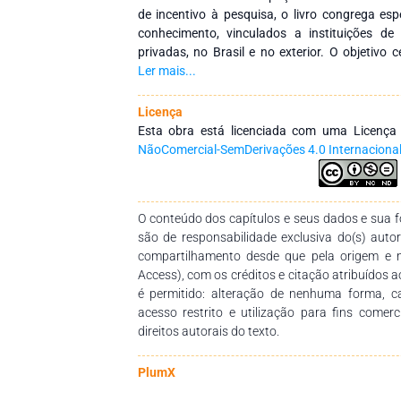
de incentivo à pesquisa, o livro congrega esp
conhecimento, vinculados a instituições de
privadas, no Brasil e no exterior. O objetivo c
entre instituições por meio de redes de 
Ler mais...
continuada de profissionais da educação, pr
disseminação do conhecimento. Agradecemos
Licença
compromisso na construção desta obra, qu
Esta obra está licenciada com uma Licenç
didático-pedagógico relevante para estudantes
NãoComercial-SemDerivações 4.0 Internaciona
de ensino e demais interessados na temática.
O conteúdo dos capítulos e seus dados e sua fo
são de responsabilidade exclusiva do(s) auto
compartilhamento desde que pela origem e 
Access), com os créditos e citação atribuídos a
é permitido: alteração de nenhuma forma, 
acesso restrito e utilização para fins comer
direitos autorais do texto.
PlumX