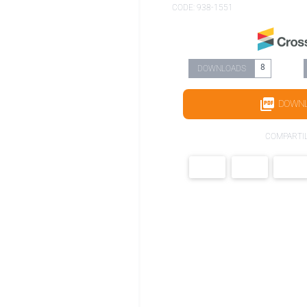
CODE: 938-1551
8
DOWNLOADS
DOWN
COMPARTI