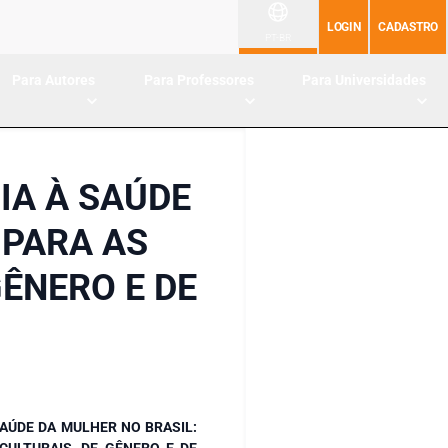
LOGIN
CADASTRO
PT-BR
Para Autores
Para Professores
Para Universidades
IA À SAÚDE
 PARA AS
GÊNERO E DE
AÚDE DA MULHER NO BRASIL:
CULTURAIS, DE GÊNERO E DE