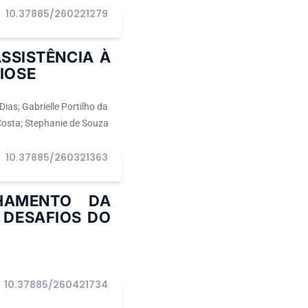
10.37885/260221279
I
SSISTÊNCIA À
IOSE
ias; Gabrielle Portilho da
Costa; Stephanie de Souza
10.37885/260321363
I
NHAMENTO DA
 DESAFIOS DO
10.37885/260421734