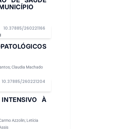
ÃO DE SAÚDE
MUNICÍPIO
10.37885/260221166
I
OPATOLÓGICOS
 Santos; Claudia Machado
10.37885/260221204
INTENSIVO À
armo Azzolin; Letícia
Assis