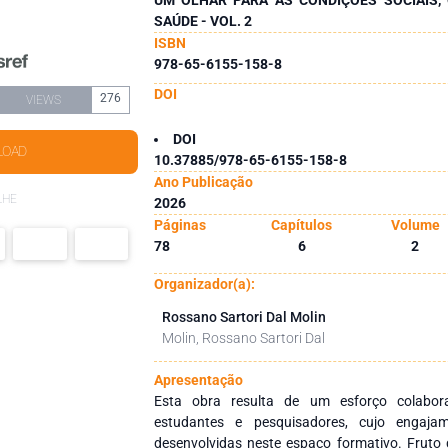
SAÚDE - VOL. 2
ISBN
978-65-6155-158-8
DOI
276
VIEWS
DOI
LOAD
10.37885/978-65-6155-158-8
Ano Publicação
LHE
2026
Páginas
Capítulos
Volume
78
6
2
Organizador(a):
Rossano Sartori Dal Molin
Molin, Rossano Sartori Dal
Apresentação
Esta obra resulta de um esforço colabora
estudantes e pesquisadores, cujo engajam
desenvolvidas neste espaço formativo. Fruto de