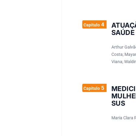
4
ATUAÇÃ
Capítulo
SAÚDE
Arthur Galvão
Costa; Mayar
Viana; Waldi
5
MEDIC
Capítulo
MULHE
SUS
Maria Clara R