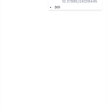
10.37885/241218445
DOI