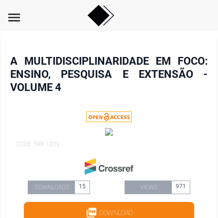
menu
A MULTIDISCIPLINARIDADE EM FOCO:
ENSINO, PESQUISA E EXTENSÃO -
VOLUME 4
CODE: 588-1209
15
971
DOWNLOADS
VIEWS
DOWNLOAD