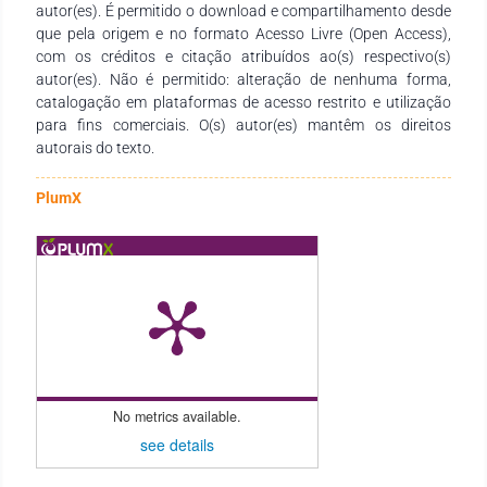
autor(es). É permitido o download e compartilhamento desde
professores dos diversos níveis de ensino em seus trabalhos e
que pela origem e no formato Acesso Livre (Open Access),
demais interessados pela temática.
com os créditos e citação atribuídos ao(s) respectivo(s)
autor(es). Não é permitido: alteração de nenhuma forma,
catalogação em plataformas de acesso restrito e utilização
para fins comerciais. O(s) autor(es) mantêm os direitos
autorais do texto.
PlumX
No metrics available.
see details