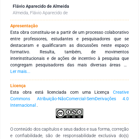
Flávio Aparecido de Almeida
Almeida, Flávio Aparecido de
Apresentação
Esta obra constituiu-se a partir de um processo colaborativo
entre professores, estudantes e pesquisadores que se
destacaram e qualificaram as discussões neste espaço
formativo. Resulta, também, de movimentos
interinstitucionais e de ações de incentivo à pesquisa que
congregam pesquisadores das mais diversas áreas do
conhecimento e de diferentes Instituições de Educação
Ler mais...
Superior públicas e privadas de abrangência nacional e
internacional. Tem como objetivo integrar ações
Licença
interinstitucionais nacionais e internacionais com redes de
Esta obra está licenciada com uma Licença
Creative
pesquisa que tenham a finalidade de fomentar a formação
Commons Atribuição-NãoComercial-SemDerivações 4.0
continuada dos profissionais da educação, por meio da
Internacional
.
produção e socialização de conhecimentos das diversas
áreas do Saberes. Agradecemos aos autores pelo empenho,
disponibilidade e dedicação para o desenvolvimento e
O conteúdo dos capítulos e seus dados e sua forma, correção
conclusão dessa obra. Esperamos também que esta obra
e confiabilidade, são de responsabilidade exclusiva do(s)
sirva de instrumento didático-pedagógico para estudantes,