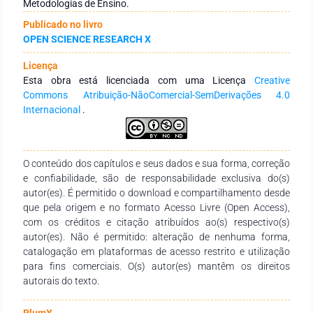
Acadêmico, Scientific Electronic Library Online (SciELO) e
Metodologias de Ensino.
Portal de Periódicos da CAPES, utilizando a combinação dos
Publicado no livro
descritores Educação Ambiental, Estratégias de ensino,
OPEN SCIENCE RESEARCH X
Metodologias de Ensino e Ensino Médio. Foram avaliados
artigos publicados entre os anos de 2014 e 2022 e escritos
Licença
em língua portuguesa. Ao todo, foram analisados 140
Esta obra está licenciada com uma Licença
Creative
artigos, dos quais foram selecionados 10 estudos cujas
Commons Atribuição-NãoComercial-SemDerivações 4.0
metodologias voltadas para abordar a educação ambiental
Internacional
.
se mostraram eficientes e aplicáveis em outras instituições de
Ensino Médio. Os resultados da pesquisa mostraram que o
uso de metodologias de ensino como aula de campo, jogos
didáticos, construção de horta, compostagem, roda de
O conteúdo dos capítulos e seus dados e sua forma, correção
conversa, palestras e construção de histórias em quadrinhos
e confiabilidade, são de responsabilidade exclusiva do(s)
foram eficientes e de fácil aplicação para abordar a educação
autor(es). É permitido o download e compartilhamento desde
ambiental no Ensino Médio. Conclui-se assim que a utilização
que pela origem e no formato Acesso Livre (Open Access),
de metodologias lúdicas voltadas para a educação ambiental
com os créditos e citação atribuídos ao(s) respectivo(s)
pode promover a sensibilização dos alunos e conscientizar os
autor(es). Não é permitido: alteração de nenhuma forma,
mesmos sobre a responsabilidade de cada um com a
catalogação em plataformas de acesso restrito e utilização
proteção e conservação do meio ambiente.
para fins comerciais. O(s) autor(es) mantêm os direitos
autorais do texto.
PlumX