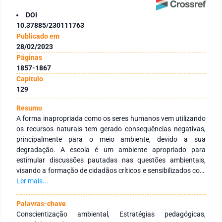
DOI
10.37885/230111763
Publicado em
28/02/2023
Páginas
1857-1867
Capítulo
129
Resumo
A forma inapropriada como os seres humanos vem utilizando
os recursos naturais tem gerado consequências negativas,
principalmente para o meio ambiente, devido a sua
degradação. A escola é um ambiente apropriado para
estimular discussões pautadas nas questões ambientais,
visando a formação de cidadãos críticos e sensibilizados com
os problemas ambientais. Assim, o objetivo deste estudo foi
Ler mais...
descrever metodologias de ensino que abordam a educação
ambiental no Ensino Médio. Para isso foi realizada uma
Palavras-chave
revisão de literatura através de pesquisas no Google
Conscientização ambiental, Estratégias pedagógicas,