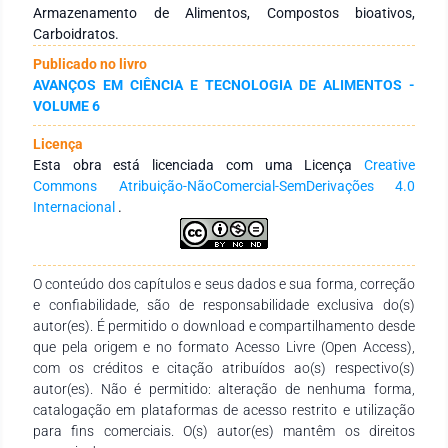
produção de resíduos sólidos. Por outro lado, as coberturas
Armazenamento de Alimentos, Compostos bioativos,
biodegradáveis podem ser utilizadas com a mesma finalidade
Carboidratos.
dos filmes plásticos, entretanto, geram um menor impacto
Publicado no livro
ambiental. Os polissacarídeos são as principais matrizes
AVANÇOS EM CIÊNCIA E TECNOLOGIA DE ALIMENTOS -
utilizadas para produção de revestimentos comestíveis,
VOLUME 6
destacando-se as gomas, amido, pectina, celulose e
quitosana. Essas matérias-primas permitem redução da
Licença
perda de umidade dos frutos, além da preservação da cor e
Esta obra está licenciada com uma Licença
Creative
firmeza. A aplicação de revestimentos comestíveis nas frutas
Commons Atribuição-NãoComercial-SemDerivações 4.0
também possibilita veicular substâncias bioativas com
Internacional
.
propriedades funcionais. Esta revisão narrativa tem o
propósito de apresentar aspectos relacionados ao aumento
da vida de prateleira de frutas por meio da aplicação de
revestimentos comestíveis à base de polissacarídeos com a
O conteúdo dos capítulos e seus dados e sua forma, correção
adição ou não de compostos funcionais, levando em
e confiabilidade, são de responsabilidade exclusiva do(s)
consideração a exploração de recursos biodegradáveis como
autor(es). É permitido o download e compartilhamento desde
uma alternativa sustentável.
que pela origem e no formato Acesso Livre (Open Access),
com os créditos e citação atribuídos ao(s) respectivo(s)
autor(es). Não é permitido: alteração de nenhuma forma,
catalogação em plataformas de acesso restrito e utilização
para fins comerciais. O(s) autor(es) mantêm os direitos