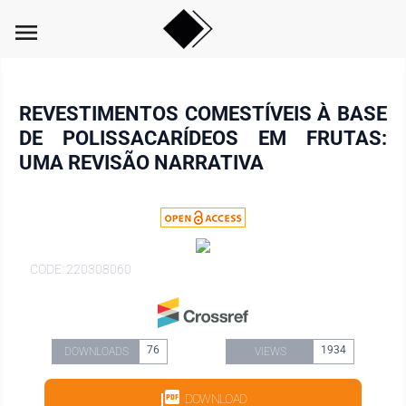
menu
REVESTIMENTOS COMESTÍVEIS À BASE
DE POLISSACARÍDEOS EM FRUTAS:
UMA REVISÃO NARRATIVA
CODE: 220308060
76
1934
DOWNLOADS
VIEWS
DOWNLOAD