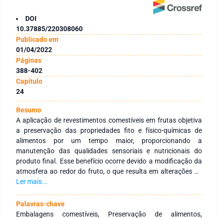
DOI
10.37885/220308060
Publicado em
01/04/2022
Páginas
388-402
Capítulo
24
Resumo
A aplicação de revestimentos comestíveis em frutas objetiva
a preservação das propriedades fito e físico-químicas de
alimentos por um tempo maior, proporcionando a
manutenção das qualidades sensoriais e nutricionais do
produto final. Esse benefício ocorre devido a modificação da
atmosfera ao redor do fruto, o que resulta em alterações no
seu processo de maturação. Rotineiramente, filmes plásticos
Ler mais...
são utilizados na indústria alimentícia para preservação de
produtos e dados apontam que a maior parte dessas
Palavras-chave
embalagens não são reaproveitadas, acarretando em grande
Embalagens comestíveis, Preservação de alimentos,