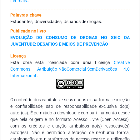
os 159 estudantes participantes fizeram mais uso de álcool,
Ler mais...
seguido de tabaco e maconha. A predominância do consumo
de álcool segue a tendência de outras pesquisas nacionais e
Palavras-chave
internacionais. Não houve relato de utilização de crack e
Estudantes, Universidades, Usuários de drogas.
cocaína. Os principais motivos relatados para o uso foram:
Publicado no livro
diversão, vontade, amizade, sabor e gostar do uso, com
EVOLUÇÃO DO CONSUMO DE DROGAS NO SEIO DA
raízes na cultura. O consumo de cafeína, remédios e comida
JUVENTUDE: DESAFIOS E MEIOS DE PREVENÇÃO
industrializada foi considerado como uso de drogas, o que se
diferencia de outros estudos no que diz respeito à inclusão de
Licença
alimentos. Conclusão: considerando a complexidade dos
Esta obra está licenciada com uma Licença
Creative
fatores que envolvem o uso de álcool e outras drogas,
Commons Atribuição-NãoComercial-SemDerivações 4.0
aspectos socioculturais e psicológicos têm relação com o uso
Internacional
.
de tais substâncias, para além dos aspectos ligados ao
âmbito acadêmico. Nesse contexto, é importante criar
estratégias de cuidado à saúde dos universitários, a fim de
diminuir suas vulnerabilidades.
O conteúdo dos capítulos e seus dados e sua forma, correção
e confiabilidade, são de responsabilidade exclusiva do(s)
autor(es). É permitido o download e compartilhamento desde
que pela origem e no formato Acesso Livre (Open Access),
com os créditos e citação atribuídos ao(s) respectivo(s)
autor(es). Não é permitido: alteração de nenhuma forma,
catalogação em plataformas de acesso restrito e utilização